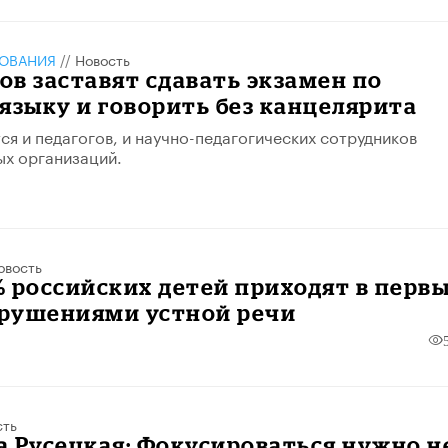
ЗОВАНИЯ
//
Новость
в заставят сдавать экзамен по
языку и говорить без канцелярита
ся и педагогов, и научно-педагогических сотрудников
х организаций.
овость
 российских детей приходят в перв
арушениями устной речи
сть
 Русецкая: Фокусироваться нужно н