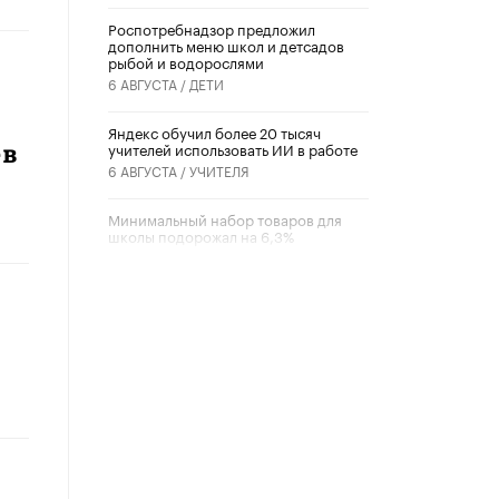
Роспотребнадзор предложил
дополнить меню школ и детсадов
рыбой и водорослями
6 АВГУСТА /
ДЕТИ
​Яндекс обучил более 20 тысяч
учителей использовать ИИ в работе
ев
6 АВГУСТА /
УЧИТЕЛЯ
Минимальный набор товаров для
школы подорожал на 6,3%
5 АВГУСТА /
ШКОЛЬНИКИ
Вышел в свет новый номер научно-
публицистического журнала
«Образовательная политика» № 2
(2026)
3 ИЮЛЯ /
АНОНС
Школьники и студенты Москвы
почтили память героев Великой
Отечественной войны
22 ИЮНЯ /
ГОРОДСКОЕ ОБРАЗОВАНИЕ