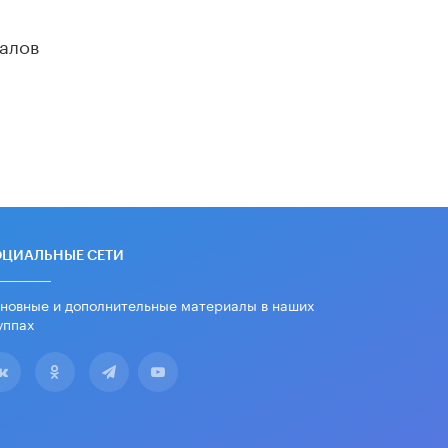
дипломы только из-за не
пройденного антиплагиата
алов
5 ИЮНЯ /
ЧТО ПРОИСХОДИТ?
Минпросвещения просят добавить в
школьные учебники примеры
женщин-инженеров
5 ИЮНЯ /
УЧЕБНИКИ
Уличенный в списывании школьник
вернул себе призовое место на
олимпиаде через суд
5 ИЮНЯ /
ЧТО ПРОИСХОДИТ?
ОЦИАЛЬНЫЕ СЕТИ
«Евгений Онегин» станет
обязательным для повторения в 10–
новные и дополнительные материалы в наших
11-х классах
уппах
4 ИЮНЯ /
КАЧЕСТВО ОБРАЗОВАНИЯ
В Общественной палате предложили
шить школьную форму с учетом
национальных традиций регионов
4 ИЮНЯ /
ШКОЛЬНИКИ