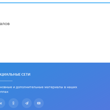
«Егор, давай во двор!»
22 ИЮНЯ /
АНОНС
алов
Из закона о регулировании ИИ
убрали запрет на иностранные
нейросети
22 ИЮНЯ /
BIG DATA
Рособрнадзор предупредил о трех
схемах мошенничества в период
сдачи ЕГЭ
19 ИЮНЯ /
ЕГЭ И ОГЭ
​Яндекс выпустил отчёт об
устойчивом развитии за 2025 год
ОЦИАЛЬНЫЕ СЕТИ
17 ИЮНЯ /
АНАЛИТИКА
новные и дополнительные материалы в наших
Московский выпускной на ВДНХ
соберет более 60 артистов
уппах
17 ИЮНЯ /
ГОРОДСКОЕ ОБРАЗОВАНИЕ
Названы лучшие российские вузы в
2026 году по версии RAEX