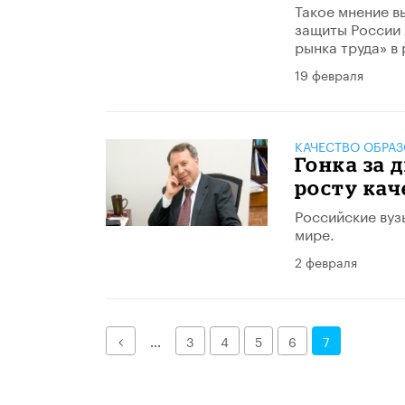
​Такое мнение 
защиты России 
рынка труда» в
19 февраля
КАЧЕСТВО ОБРА
Гонка за
росту кач
​Российские ву
мире.
2 февраля
Назад
...
3
4
5
6
7