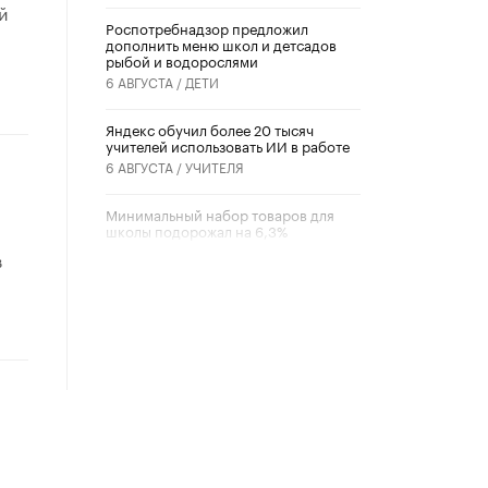
й
Роспотребнадзор предложил
дополнить меню школ и детсадов
рыбой и водорослями
6 АВГУСТА /
ДЕТИ
​Яндекс обучил более 20 тысяч
учителей использовать ИИ в работе
6 АВГУСТА /
УЧИТЕЛЯ
Минимальный набор товаров для
школы подорожал на 6,3%
5 АВГУСТА /
ШКОЛЬНИКИ
в
Вышел в свет новый номер научно-
публицистического журнала
«Образовательная политика» № 2
(2026)
3 ИЮЛЯ /
АНОНС
Школьники и студенты Москвы
почтили память героев Великой
Отечественной войны
22 ИЮНЯ /
ГОРОДСКОЕ ОБРАЗОВАНИЕ