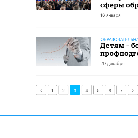
сферы об
16 января
ОБРАЗОВАТЕЛЬН
Детям – б
профподг
20 декабря
Назад
Д
1
2
3
4
5
6
7