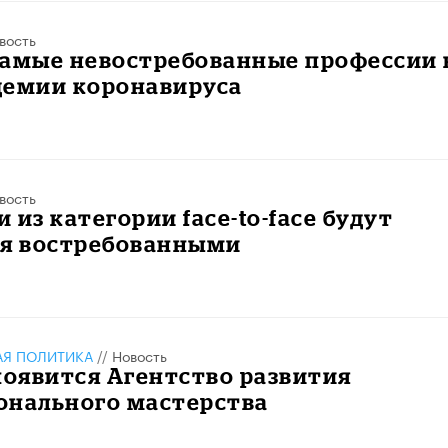
вость
самые невостребованные профессии 
демии коронавируса
вость
 из категории face-to-face будут
ся востребованными
АЯ ПОЛИТИКА
//
Новость
появится Агентство развития
онального мастерства