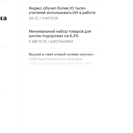
​Яндекс обучил более 20 тысяч
учителей использовать ИИ в работе
на
09:57 /
УЧИТЕЛЯ
Минимальный набор товаров для
школы подорожал на 6,3%
5 АВГУСТА /
ШКОЛЬНИКИ
Вышел в свет новый номер научно-
публицистического журнала
«Образовательная политика» № 2
(2026)
3 ИЮЛЯ /
АНОНС
Школьники и студенты Москвы
почтили память героев Великой
Отечественной войны
22 ИЮНЯ /
ГОРОДСКОЕ ОБРАЗОВАНИЕ
«Егор, давай во двор!»
22 ИЮНЯ /
АНОНС
Из закона о регулировании ИИ