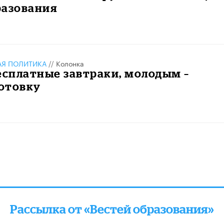
разования
АЯ ПОЛИТИКА
//
Колонка
есплатные завтраки, молодым –
отовку
алее
Рассылка от «Вестей образования»