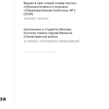
Вышел в свет новый номер научно-
публицистического журнала
«Образовательная политика» № 2
(2026)
3 ИЮЛЯ /
АНОНС
Школьники и студенты Москвы
почтили память героев Великой
Отечественной войны
22 ИЮНЯ /
ГОРОДСКОЕ ОБРАЗОВАНИЕ
«Егор, давай во двор!»
22 ИЮНЯ /
АНОНС
Из закона о регулировании ИИ
убрали запрет на иностранные
нейросети
22 ИЮНЯ /
BIG DATA
Рособрнадзор предупредил о трех
схемах мошенничества в период
сдачи ЕГЭ
за
19 ИЮНЯ /
ЕГЭ И ОГЭ