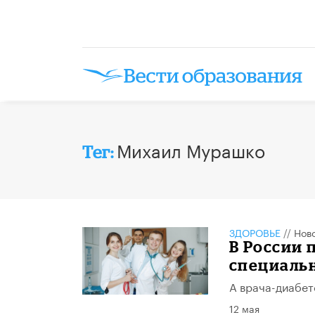
Михаил Мурашко
Тег:
ЗДОРОВЬЕ
//
Нов
В России 
специаль
А врача-диабет
12 мая