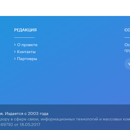
РЕДАКЦИЯ
С
О проекте
Ос
гр
Контакты
Партнеры
я. Издается с 2003 года
зору в сфере связи, информационных технологий и массовых ко
69792 от 18.05.2017