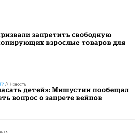
призвали запретить свободную
копирующих взрослые товаров для
Т?
//
Новость
пасать детей»: Мишустин пообещал
ть вопрос о запрете вейпов
ость