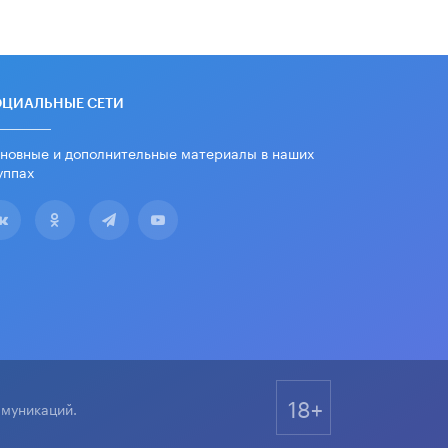
«Евгений Онегин» станет
обязательным для повторения в 10–
11-х классах
4 ИЮНЯ /
КАЧЕСТВО ОБРАЗОВАНИЯ
В Общественной палате предложили
ОЦИАЛЬНЫЕ СЕТИ
шить школьную форму с учетом
национальных традиций регионов
новные и дополнительные материалы в наших
4 ИЮНЯ /
ШКОЛЬНИКИ
уппах
В Госдуме предложили ввести
онлайн-формат для апелляций ЕГЭ
3 ИЮНЯ /
ЕГЭ И ОГЭ
​Яндекс выпустил бесплатный курс
по защите от ИИ-мошенничества
2 ИЮНЯ /
BIG DATA
В России начнут применять новые
подходы к разрешению конфликтов
в школах
18+
2 ИЮНЯ /
ПОДРОСТКИ
ммуникаций.
Академик РАН предупредил, что