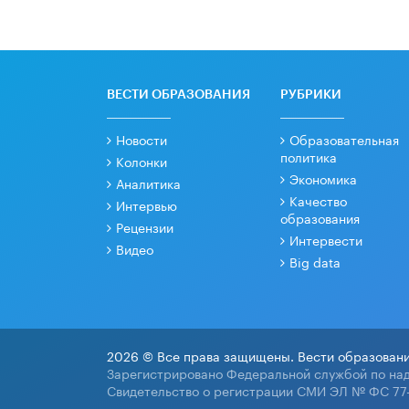
ВЕСТИ ОБРАЗОВАНИЯ
РУБРИКИ
Новости
Образовательная
политика
Колонки
Экономика
Аналитика
Качество
Интервью
образования
Рецензии
Интервести
Видео
Big data
2026 © Все права защищены. Вести образовани
Зарегистрировано Федеральной службой по над
Свидетельство о регистрации СМИ ЭЛ № ФС 77-