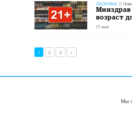
ЗДОРОВЬЕ
//
Нов
Минздрав
возраст д
17 мая
Далее
1
2
3
Мы 