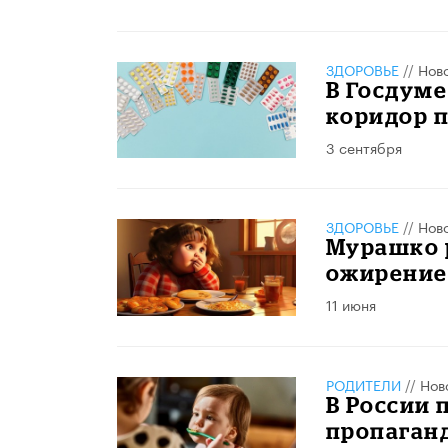
ЗДОРОВЬЕ
//
Нов
В Госдум
коридор п
3 сентября
ЗДОРОВЬЕ
//
Нов
Мурашко р
ожирение
11 июня
РОДИТЕЛИ
//
Нов
В России 
пропаганд