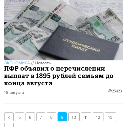
ЭКОНОМИКА
//
Новость
ПФР объявил о перечислении
выплат в 1895 рублей семьям до
конца августа
19 августа
25423
Назад
5
6
7
8
9
10
11
12
13