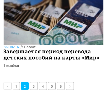
ВЫПЛАТЫ
//
Новость
Завершается период перевода
детских пособий на карты «Мир»
1 октября
Назад
Далее
1
2
3
4
5
6