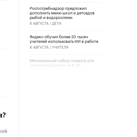
Роспотребнадзор предложил
дополнить меню школ и детсадов
рыбой и водорослями
6 АВГУСТА /
ДЕТИ
​Яндекс обучил более 20 тысяч
учителей использовать ИИ в работе
6 АВГУСТА /
УЧИТЕЛЯ
Минимальный набор товаров для
школы подорожал на 6,3%
5 АВГУСТА /
ШКОЛЬНИКИ
Вышел в свет новый номер научно-
публицистического журнала
«Образовательная политика» № 2
(2026)
3 ИЮЛЯ /
АНОНС
я?
Школьники и студенты Москвы
почтили память героев Великой
Отечественной войны
кой
22 ИЮНЯ /
ГОРОДСКОЕ ОБРАЗОВАНИЕ