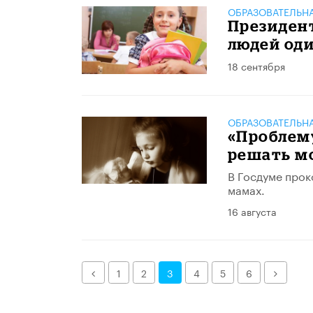
ОБРАЗОВАТЕЛЬН
Президент
людей оди
18 сентября
ОБРАЗОВАТЕЛЬН
«Проблем
решать м
В Госдуме про
мамах.
16 августа
Назад
Далее
1
2
3
4
5
6