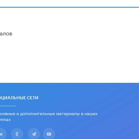
дипломы только из-за не
пройденного антиплагиата
5 ИЮНЯ /
ЧТО ПРОИСХОДИТ?
Минпросвещения просят добавить в
алов
школьные учебники примеры
женщин-инженеров
5 ИЮНЯ /
УЧЕБНИКИ
Уличенный в списывании школьник
вернул себе призовое место на
олимпиаде через суд
5 ИЮНЯ /
ЧТО ПРОИСХОДИТ?
«Евгений Онегин» станет
обязательным для повторения в 10–
11-х классах
ОЦИАЛЬНЫЕ СЕТИ
4 ИЮНЯ /
КАЧЕСТВО ОБРАЗОВАНИЯ
новные и дополнительные материалы в наших
В Общественной палате предложили
шить школьную форму с учетом
уппах
национальных традиций регионов
4 ИЮНЯ /
ШКОЛЬНИКИ