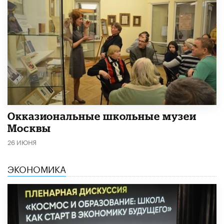
​Окказиональные школьные музеи
Москвы
26 ИЮНЯ
ЭКОНОМИКА