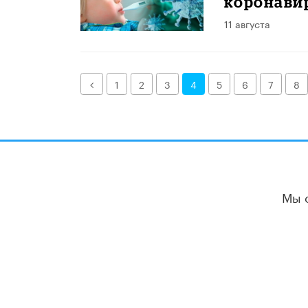
коронави
11 августа
Назад
1
2
3
4
5
6
7
8
Мы 