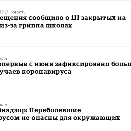
Т?
//
Новость
щения сообщило о 111 закрытых на
из-за гриппа школах
ость
впервые с июня зафиксировано боль
лучаев коронавируса
ость
бнадзор: Переболевшие
русом не опасны для окружающих