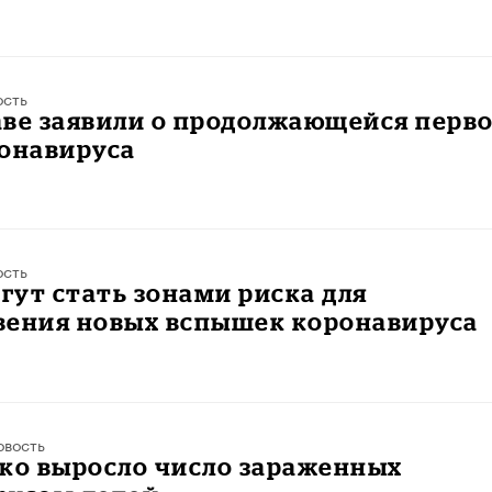
ость
аве заявили о продолжающейся перв
ронавируса
ость
ут стать зонами риска для
вения новых вспышек коронавируса
овость
ко выросло число зараженных