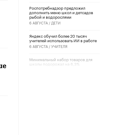
Роспотребнадзор предложил
дополнить меню школ и детсадов
рыбой и водорослями
6 АВГУСТА /
ДЕТИ
​Яндекс обучил более 20 тысяч
учителей использовать ИИ в работе
6 АВГУСТА /
УЧИТЕЛЯ
Минимальный набор товаров для
школы подорожал на 6,3%
ше
5 АВГУСТА /
ШКОЛЬНИКИ
Вышел в свет новый номер научно-
публицистического журнала
«Образовательная политика» № 2
(2026)
3 ИЮЛЯ /
АНОНС
Школьники и студенты Москвы
почтили память героев Великой
Отечественной войны
22 ИЮНЯ /
ГОРОДСКОЕ ОБРАЗОВАНИЕ