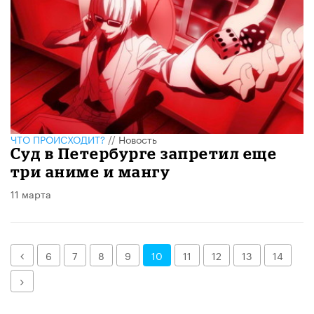
ЧТО ПРОИСХОДИТ?
//
Новость
Суд в Петербурге запретил еще
три аниме и мангу
11 марта
Назад
6
7
8
9
10
11
12
13
14
Далее