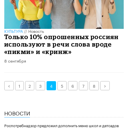
КУЛЬТУРА
//
Новость
Только 10% опрошенных россиян
используют в речи слова вроде
«пикми» и «кринж»
8 сентября
Назад
Далее
1
2
3
4
5
6
7
8
НОВОСТИ
Роспотребнадзор предложил дополнить меню школ и детсадов