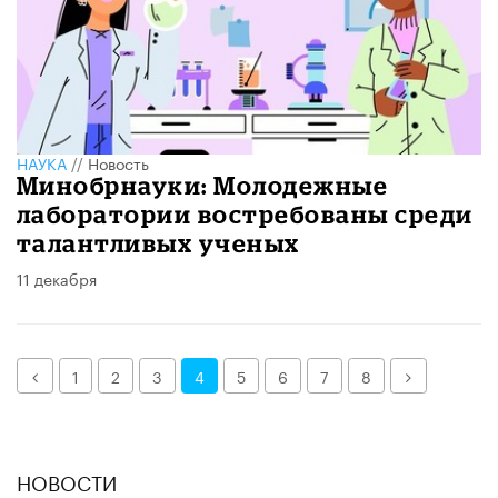
НАУКА
//
Новость
Минобрнауки: Молодежные
лаборатории востребованы среди
талантливых ученых
11 декабря
Назад
Далее
1
2
3
4
5
6
7
8
НОВОСТИ