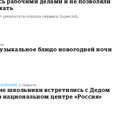
ь рабочими делами и не позволяли
хать
т результаты опроса сервиса SuperJob.
ья
музыкальное блюдо новогодней ночи
АЗОВАНИЕ
//
Новость
ие школьники встретились с Дедом
в национальном центре «Россия»