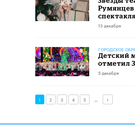
Звёзды те
Румянцев
спектакля
13 декабря
ГОРОДСКОЕ ОБР
Детский 
отметил 
5 декабря
Далее
1
2
3
4
5
...