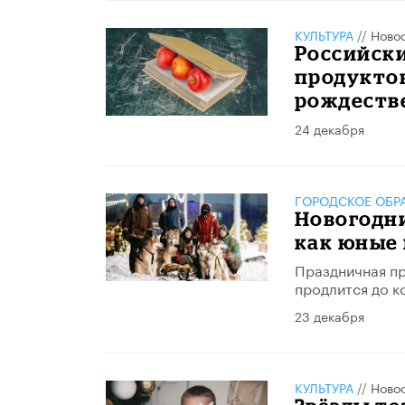
КУЛЬТУРА
//
Ново
Российски
продуктов
рождеств
24 декабря
ГОРОДСКОЕ ОБР
Новогодни
как юные
Праздничная пр
продлится до к
23 декабря
КУЛЬТУРА
//
Ново