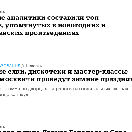
сть
е аналитики составили топ
, упомянутых в новогодних и
енских произведениях
АЗОВАНИЕ
//
Новость
е елки, дискотеки и мастер-классы:
 москвичи проведут зимние праздни
ограмма во дворцах творчества и госпитальных школах
онца каникул
сть