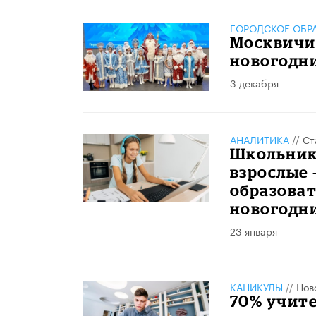
ГОРОДСКОЕ ОБР
Москвичи
новогодн
3 декабря
АНАЛИТИКА
//
Ст
Школьники
взрослые 
образоват
новогодн
23 января
КАНИКУЛЫ
//
Нов
70% учите