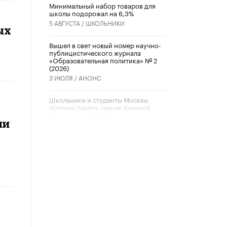
Минимальный набор товаров для
школы подорожал на 6,3%
5 АВГУСТА /
ШКОЛЬНИКИ
ых
Вышел в свет новый номер научно-
публицистического журнала
«Образовательная политика» № 2
(2026)
3 ИЮЛЯ /
АНОНС
Школьники и студенты Москвы
почтили память героев Великой
Отечественной войны
ли
22 ИЮНЯ /
ГОРОДСКОЕ ОБРАЗОВАНИЕ
«Егор, давай во двор!»
22 ИЮНЯ /
АНОНС
Из закона о регулировании ИИ
убрали запрет на иностранные
нейросети
22 ИЮНЯ /
BIG DATA
Рособрнадзор предупредил о трех