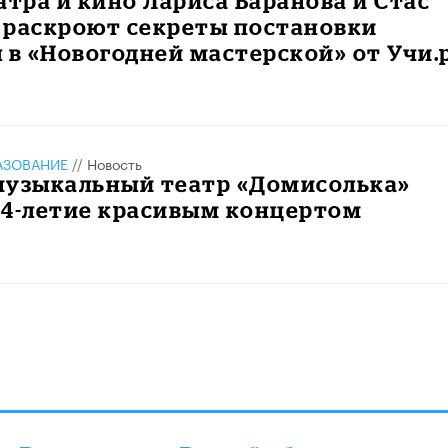
атра и кино Лариса Баранова и Стас
 раскроют секреты постановки
 в «Новогодней мастерской» от Учи.
АЗОВАНИЕ
//
Новость
музыкальный театр «Домисолька»
34-летие красивым концертом