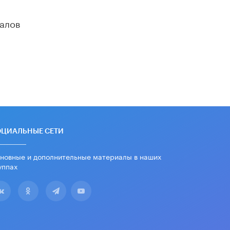
вернул себе призовое место на
олимпиаде через суд
алов
5 ИЮНЯ /
ЧТО ПРОИСХОДИТ?
«Евгений Онегин» станет
обязательным для повторения в 10–
11-х классах
4 ИЮНЯ /
КАЧЕСТВО ОБРАЗОВАНИЯ
В Общественной палате предложили
шить школьную форму с учетом
национальных традиций регионов
4 ИЮНЯ /
ШКОЛЬНИКИ
ОЦИАЛЬНЫЕ СЕТИ
В Госдуме предложили ввести
онлайн-формат для апелляций ЕГЭ
новные и дополнительные материалы в наших
3 ИЮНЯ /
ЕГЭ И ОГЭ
уппах
​Яндекс выпустил бесплатный курс
по защите от ИИ-мошенничества
2 ИЮНЯ /
BIG DATA
В России начнут применять новые
подходы к разрешению конфликтов