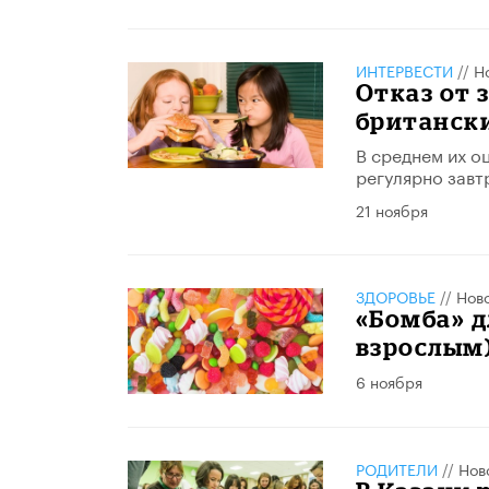
ИНТЕРВЕСТИ
//
Н
Отказ от 
британск
В среднем их о
регулярно завт
21 ноября
ЗДОРОВЬЕ
//
Нов
«Бомба» д
взрослым)
6 ноября
РОДИТЕЛИ
//
Нов