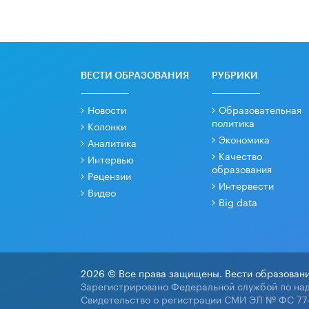
ВЕСТИ ОБРАЗОВАНИЯ
РУБРИКИ
Новости
Образовательная
политика
Колонки
Экономика
Аналитика
Качество
Интервью
образования
Рецензии
Интервести
Видео
Big data
2026 © Все права защищены. Вести образовани
Зарегистрировано Федеральной службой по над
Свидетельство о регистрации СМИ ЭЛ № ФС 77-