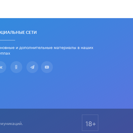
школьные учебники примеры
женщин-инженеров
5 ИЮНЯ /
УЧЕБНИКИ
Уличенный в списывании школьник
вернул себе призовое место на
ОЦИАЛЬНЫЕ СЕТИ
олимпиаде через суд
5 ИЮНЯ /
ЧТО ПРОИСХОДИТ?
новные и дополнительные материалы в наших
уппах
«Евгений Онегин» станет
обязательным для повторения в 10–
11-х классах
4 ИЮНЯ /
КАЧЕСТВО ОБРАЗОВАНИЯ
В Общественной палате предложили
шить школьную форму с учетом
национальных традиций регионов
4 ИЮНЯ /
ШКОЛЬНИКИ
В Госдуме предложили ввести
онлайн-формат для апелляций ЕГЭ
3 ИЮНЯ /
ЕГЭ И ОГЭ
18+
ммуникаций.
​Яндекс выпустил бесплатный курс