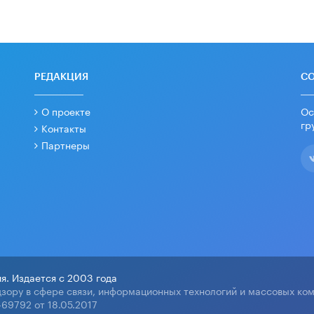
РЕДАКЦИЯ
С
О проекте
Ос
гр
Контакты
Партнеры
я. Издается с 2003 года
зору в сфере связи, информационных технологий и массовых ко
69792 от 18.05.2017