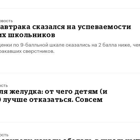
овость
завтрака сказался на успеваемости
их школьников
ценки по 9-балльной шкале оказались на 2 балла ниже, че
ракавших сверстников.
ость
ля желудка: от чего детям (и
 лучше отказаться. Совсем
ость