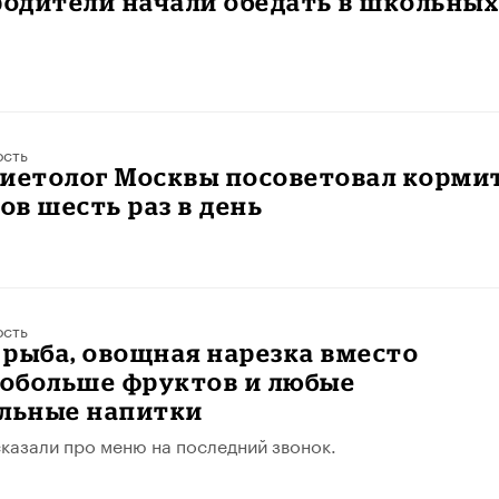
родители начали обедать в школьны
ость
диетолог Москвы посоветовал корми
в шесть раз в день
ость
е рыба, овощная нарезка вместо
побольше фруктов и любые
ольные напитки
казали про меню на последний звонок.