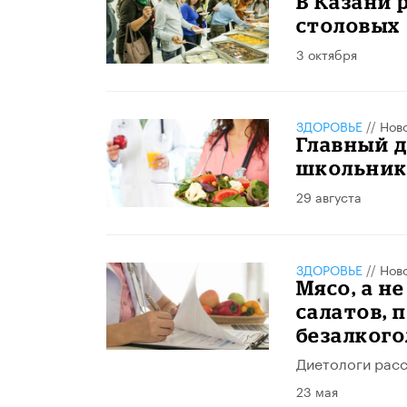
В Казани 
столовых
3 октября
ЗДОРОВЬЕ
//
Нов
Главный 
школьнико
29 августа
ЗДОРОВЬЕ
//
Нов
Мясо, а н
салатов, 
безалког
Диетологи расс
23 мая