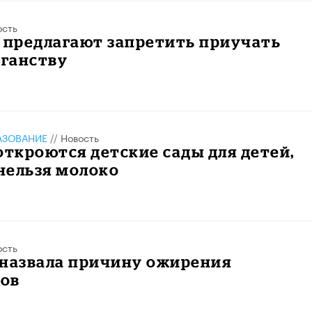
ость
 предлагают запретить приучать
еганству
АЗОВАНИЕ
//
Новость
откроются детские сады для детей,
нельзя молоко
ость
 назвала причину ожирения
ов