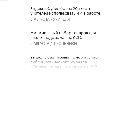
​Яндекс обучил более 20 тысяч
учителей использовать ИИ в работе
6 АВГУСТА /
УЧИТЕЛЯ
Минимальный набор товаров для
школы подорожал на 6,3%
5 АВГУСТА /
ШКОЛЬНИКИ
Вышел в свет новый номер научно-
публицистического журнала
«Образовательная политика» № 2
(2026)
3 ИЮЛЯ /
АНОНС
Школьники и студенты Москвы
почтили память героев Великой
Отечественной войны
22 ИЮНЯ /
ГОРОДСКОЕ ОБРАЗОВАНИЕ
«Егор, давай во двор!»
22 ИЮНЯ /
АНОНС
Из закона о регулировании ИИ