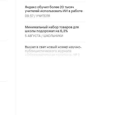
​Яндекс обучил более 20 тысяч
учителей использовать ИИ в работе
09:57 /
УЧИТЕЛЯ
Минимальный набор товаров для
школы подорожал на 6,3%
5 АВГУСТА /
ШКОЛЬНИКИ
Вышел в свет новый номер научно-
публицистического журнала
«Образовательная политика» № 2
(2026)
3 ИЮЛЯ /
АНОНС
Школьники и студенты Москвы
почтили память героев Великой
Отечественной войны
22 ИЮНЯ /
ГОРОДСКОЕ ОБРАЗОВАНИЕ
«Егор, давай во двор!»
22 ИЮНЯ /
АНОНС
Из закона о регулировании ИИ