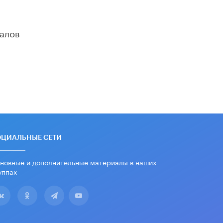
«Сколково» и ГК «Просвещение»
анонсировали запуск акселератора
алов
технологических решений для всех
уровней образования
8 ИЮНЯ /
ЧТО ПРОИСХОДИТ?
Рособрнадзор ответил на жалобы
школьников на ошибки в ЕГЭ по
русскому
8 ИЮНЯ /
ЕГЭ И ОГЭ
Школа «СКОЛКА» и Госкорпорация
«Росатом» подписали соглашение о
сотрудничестве
ОЦИАЛЬНЫЕ СЕТИ
8 ИЮНЯ /
ОБРАЗОВАТЕЛЬНАЯ
ПОЛИТИКА
новные и дополнительные материалы в наших
уппах
Депутаты призвали не отклонять
дипломы только из-за не
пройденного антиплагиата
5 ИЮНЯ /
ЧТО ПРОИСХОДИТ?
Минпросвещения просят добавить в