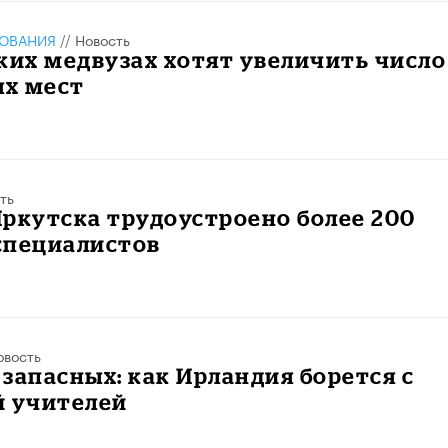
ЗОВАНИЯ
//
Новость
ких медвузах хотят увеличить число
х мест
ть
ркутска трудоустроено более 200
специалистов
овость
запасных: как Ирландия борется с
й учителей