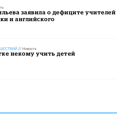
ть
ильева заявила о дефиците учителей
ки и английского
ШЕСТВИЙ
//
Новость
тке некому учить детей