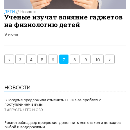
ДЕТИ
//
Новость
Ученые изучат влияние гаджетов
на физиологию детей
9 июля
Назад
Далее
3
4
5
6
7
8
9
10
НОВОСТИ
В Госдуме предложили отменить ЕГЭ из-за проблем с
поступлением в вузы
7 АВГУСТА /
ЕГЭ И ОГЭ
Роспотребнадзор предложил дополнить меню школ и детсадов
рыбой и водорослями