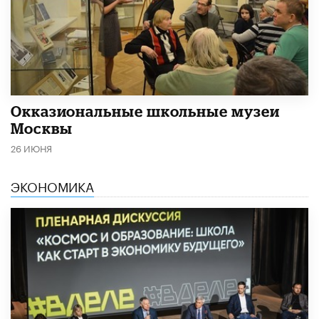
​Окказиональные школьные музеи
Москвы
26 ИЮНЯ
ЭКОНОМИКА