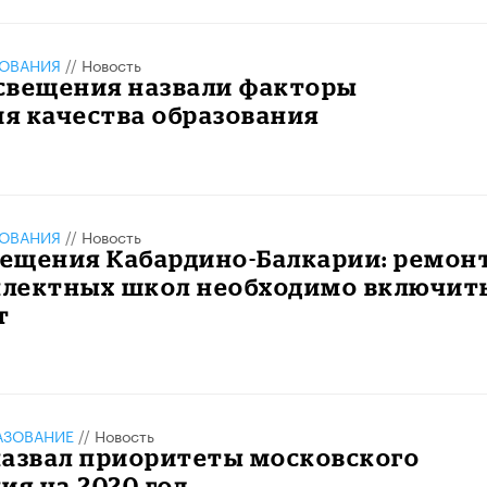
ЗОВАНИЯ
//
Новость
свещения назвали факторы
я качества образования
ЗОВАНИЯ
//
Новость
ещения Кабардино-Балкарии: ремон
лектных школ необходимо включить
т
АЗОВАНИЕ
//
Новость
назвал приоритеты московского
ия на 2020 год