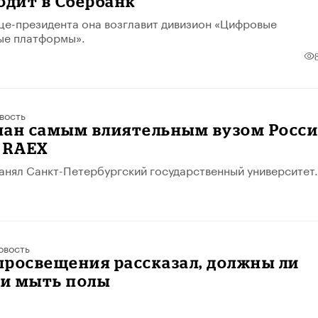
одит в Сбербанк
це-президента она возглавит дивизион «Цифровые
ые платформы».
вость
нан самым влиятельным вузом Росс
и RAEX
анял Санкт-Петербургский государственный университет.
овость
просвещения рассказал, должны ли
и мыть полы