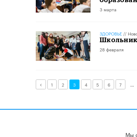
3 марта
ЗДОРОВЬЕ
//
Нов
Школьник
28 февраля
Назад
1
2
3
4
5
6
7
...
Мы 