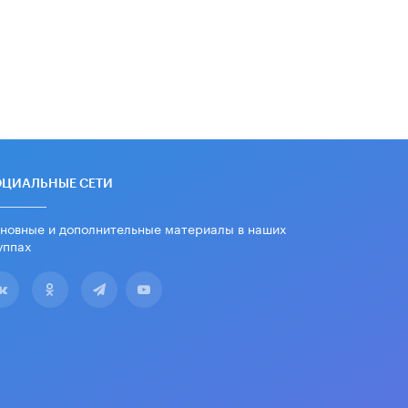
дипломы только из-за не
пройденного антиплагиата
5 ИЮНЯ /
ЧТО ПРОИСХОДИТ?
Минпросвещения просят добавить в
школьные учебники примеры
женщин-инженеров
5 ИЮНЯ /
УЧЕБНИКИ
Уличенный в списывании школьник
вернул себе призовое место на
ОЦИАЛЬНЫЕ СЕТИ
олимпиаде через суд
5 ИЮНЯ /
ЧТО ПРОИСХОДИТ?
новные и дополнительные материалы в наших
уппах
«Евгений Онегин» станет
обязательным для повторения в 10–
11-х классах
4 ИЮНЯ /
КАЧЕСТВО ОБРАЗОВАНИЯ
В Общественной палате предложили
шить школьную форму с учетом
национальных традиций регионов
4 ИЮНЯ /
ШКОЛЬНИКИ