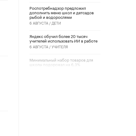
Роспотребнадзор предложил
дополнить меню школ и детсадов
рыбой и водорослями
6 АВГУСТА /
ДЕТИ
​Яндекс обучил более 20 тысяч
учителей использовать ИИ в работе
6 АВГУСТА /
УЧИТЕЛЯ
Минимальный набор товаров для
школы подорожал на 6,3%
5 АВГУСТА /
ШКОЛЬНИКИ
Вышел в свет новый номер научно-
публицистического журнала
«Образовательная политика» № 2
(2026)
3 ИЮЛЯ /
АНОНС
Школьники и студенты Москвы
почтили память героев Великой
Отечественной войны
22 ИЮНЯ /
ГОРОДСКОЕ ОБРАЗОВАНИЕ