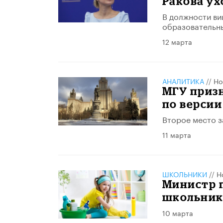
Ракова ух
В должности ви
образовательн
12 марта
АНАЛИТИКА
//
Но
МГУ приз
по верси
Второе место з
11 марта
ШКОЛЬНИКИ
//
Н
Министр 
школьник
10 марта