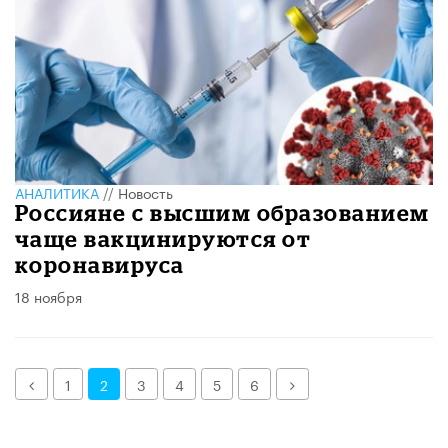
АНАЛИТИКА
//
Новость
Россияне с высшим образованием
чаще вакцинируются от
коронавируса
18 ноября
Назад
Далее
1
2
3
4
5
6