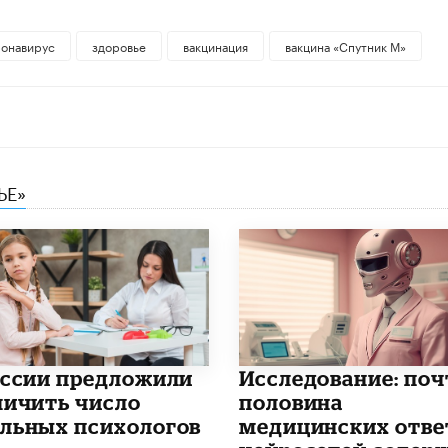
ронавирус
здоровье
вакцинация
вакцина «Спутник М»
ЬЕ»
оссии предложили
Исследование: поч
личить число
половина
льных психологов
медицинских отве