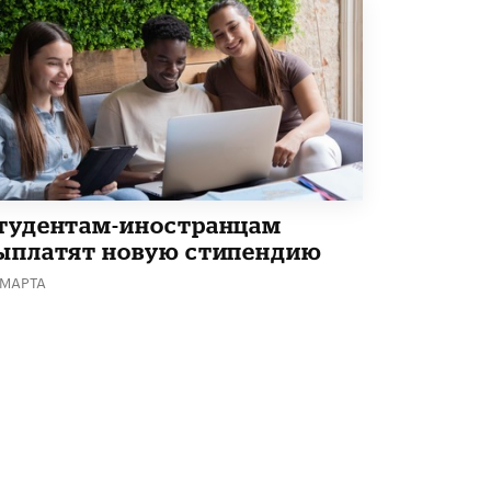
Академик РАН предупредил, что
ChatGPT отучит школьников думать
1 ИЮНЯ /
ШКОЛЬНИКИ
тудентам-иностранцам
ыплатят новую стипендию
 МАРТА