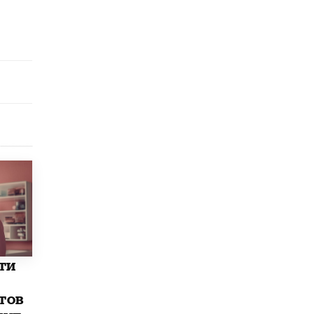
исторические объекты
11 ИЮНЯ /
ГОРОДСКОЕ ОБРАЗОВАНИЕ
​Почти 50 новых объектов образования
открыли в этом учебном году в Москве
10 ИЮНЯ /
ГОРОДСКОЕ ОБРАЗОВАНИЕ
Госдума приняла закон о детских SIM-
картах
10 ИЮНЯ /
ДЕТИ
Глава СПЧ предложил вернуть в школы
устные переходные экзамены
9 ИЮНЯ /
КАЧЕСТВО ОБРАЗОВАНИЯ
​Объединяя дошкольный мир
8 ИЮНЯ /
АНОНС
«Сколково» и ГК «Просвещение»
ти
анонсировали запуск акселератора
технологических решений для всех
уровней образования
тов
8 ИЮНЯ /
ЧТО ПРОИСХОДИТ?