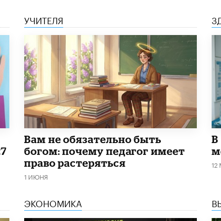
УЧИТЕЛЯ
З
​Вам не обязательно быть
В
27
богом: почему педагог имеет
м
право растеряться
12
1 ИЮНЯ
ЭКОНОМИКА
В