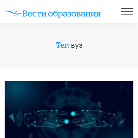
вуз
Тег: