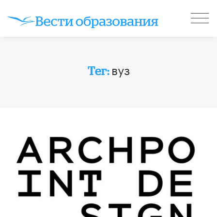
вуз
Тег: