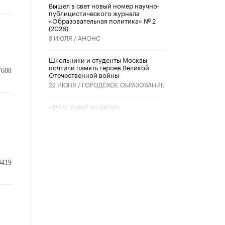
Вышел в свет новый номер научно-
публицистического журнала
«Образовательная политика» № 2
(2026)
3 ИЮЛЯ /
АНОНС
Школьники и студенты Москвы
почтили память героев Великой
7688
Отечественной войны
22 ИЮНЯ /
ГОРОДСКОЕ ОБРАЗОВАНИЕ
«Егор, давай во двор!»
22 ИЮНЯ /
АНОНС
Из закона о регулировании ИИ
убрали запрет на иностранные
нейросети
22 ИЮНЯ /
BIG DATA
3419
Рособрнадзор предупредил о трех
схемах мошенничества в период
сдачи ЕГЭ
19 ИЮНЯ /
ЕГЭ И ОГЭ