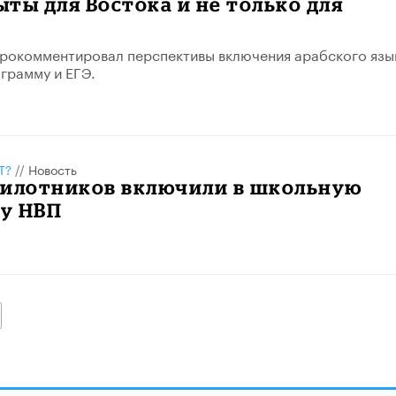
ты для Востока и не только для
рокомментировал перспективы включения арабского язы
грамму и ЕГЭ.
Т?
//
Новость
пилотников включили в школьную
у НВП
алее