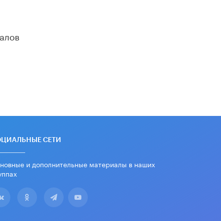
«Евгений Онегин» станет
обязательным для повторения в 10–
11-х классах
4 ИЮНЯ /
КАЧЕСТВО ОБРАЗОВАНИЯ
алов
В Общественной палате предложили
шить школьную форму с учетом
национальных традиций регионов
4 ИЮНЯ /
ШКОЛЬНИКИ
В Госдуме предложили ввести
онлайн-формат для апелляций ЕГЭ
3 ИЮНЯ /
ЕГЭ И ОГЭ
​Яндекс выпустил бесплатный курс
ОЦИАЛЬНЫЕ СЕТИ
по защите от ИИ-мошенничества
2 ИЮНЯ /
BIG DATA
новные и дополнительные материалы в наших
уппах
В России начнут применять новые
подходы к разрешению конфликтов
в школах
2 ИЮНЯ /
ПОДРОСТКИ
Академик РАН предупредил, что