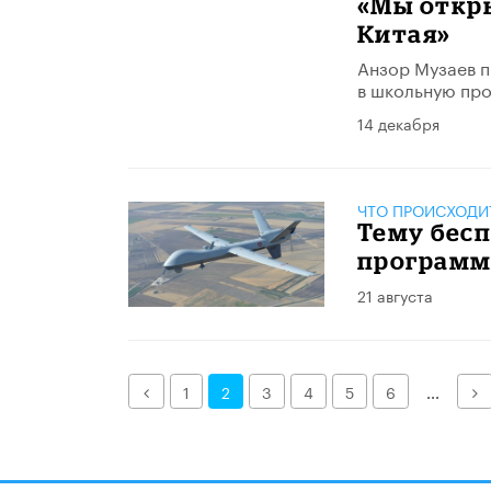
«Мы откры
Китая»
Анзор Музаев п
в школьную про
14 декабря
ЧТО ПРОИСХОДИ
Тему бес
программ
21 августа
Назад
Д
1
2
3
4
5
6
...