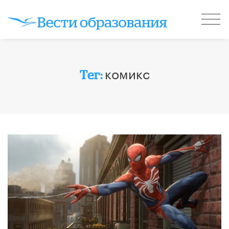
комикс
Тег: