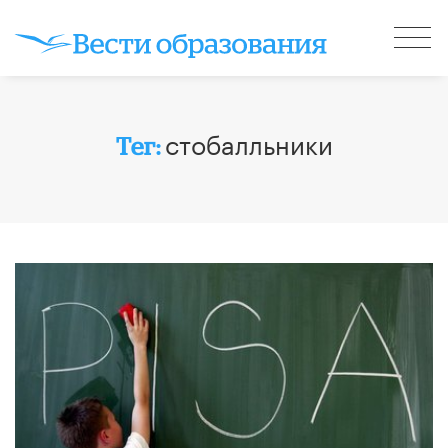
стобалльники
Тег: