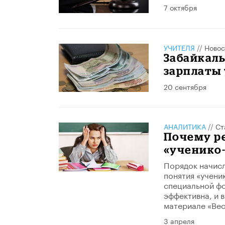
7 октября
УЧИТЕЛЯ
//
Новос
Забайкаль
зарплаты 
20 сентября
АНАЛИТИКА
//
Ст
Почему р
«ученико-
Порядок начисл
понятия «учени
специальной фо
эффективна, и в
материале «Вес
3 апреля