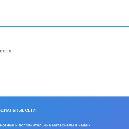
дипломы только из-за не
пройденного антиплагиата
5 ИЮНЯ /
ЧТО ПРОИСХОДИТ?
Минпросвещения просят добавить в
школьные учебники примеры
женщин-инженеров
5 ИЮНЯ /
УЧЕБНИКИ
алов
Уличенный в списывании школьник
вернул себе призовое место на
олимпиаде через суд
5 ИЮНЯ /
ЧТО ПРОИСХОДИТ?
«Евгений Онегин» станет
обязательным для повторения в 10–
11-х классах
4 ИЮНЯ /
КАЧЕСТВО ОБРАЗОВАНИЯ
В Общественной палате предложили
шить школьную форму с учетом
ОЦИАЛЬНЫЕ СЕТИ
национальных традиций регионов
4 ИЮНЯ /
ШКОЛЬНИКИ
новные и дополнительные материалы в наших