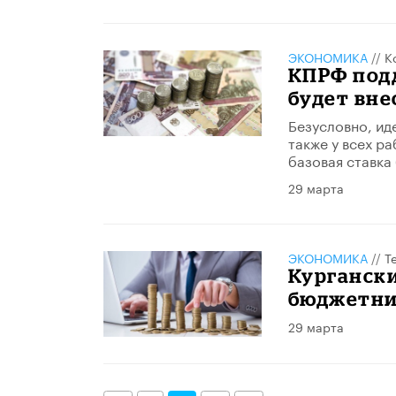
ЭКОНОМИКА
//
К
КПРФ подд
будет вне
Безусловно, ид
также у всех р
базовая ставка
29 марта
ЭКОНОМИКА
//
Т
Курганск
бюджетни
29 марта