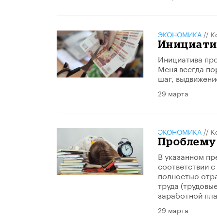
ЭКОНОМИКА
//
К
Инициати
Инициатива про
Меня всегда по
шаг, выдвижени
29 марта
ЭКОНОМИКА
//
К
Проблему 
В указанном пр
соответствии с
полностью отр
труда (трудовы
заработной пла
29 марта