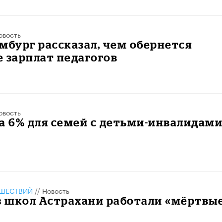
овость
мбург рассказал, чем обернется
 зарплат педагогов
овость
а 6% для семей с детьми-инвалидам
ШЕСТВИЙ
//
Новость
з школ Астрахани работали «мёртвы