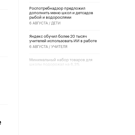
Роспотребнадзор предложил
дополнить меню школ и детсадов
рыбой и водорослями
6 АВГУСТА /
ДЕТИ
​Яндекс обучил более 20 тысяч
учителей использовать ИИ в работе
6 АВГУСТА /
УЧИТЕЛЯ
Минимальный набор товаров для
школы подорожал на 6,3%
5 АВГУСТА /
ШКОЛЬНИКИ
и
Вышел в свет новый номер научно-
публицистического журнала
«Образовательная политика» № 2
(2026)
3 ИЮЛЯ /
АНОНС
Школьники и студенты Москвы
почтили память героев Великой
е
Отечественной войны
22 ИЮНЯ /
ГОРОДСКОЕ ОБРАЗОВАНИЕ