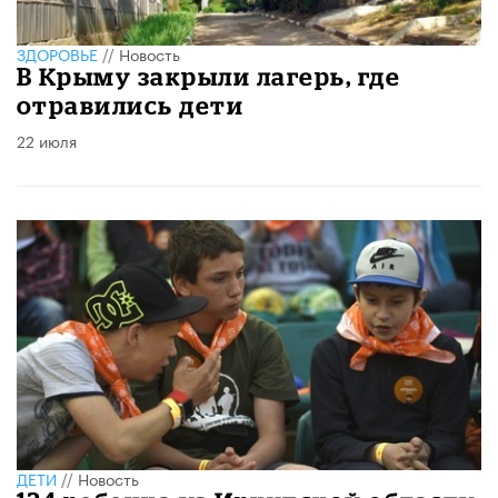
ЗДОРОВЬЕ
//
Новость
В Крыму закрыли лагерь, где
отравились дети
22 июля
ДЕТИ
//
Новость