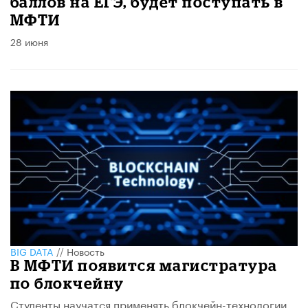
баллов на ЕГЭ, будет поступать в
МФТИ
28 июня
BIG DATA
//
Новость
В МФТИ появится магистратура
по блокчейну
Студенты научатся применять блокчейн-технологии,