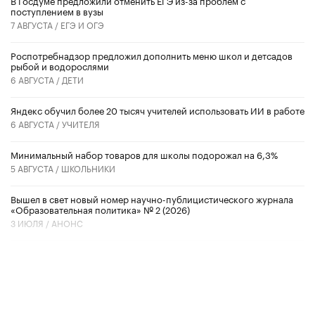
В Госдуме предложили отменить ЕГЭ из-за проблем с
поступлением в вузы
7 АВГУСТА /
ЕГЭ И ОГЭ
Роспотребнадзор предложил дополнить меню школ и детсадов
рыбой и водорослями
6 АВГУСТА /
ДЕТИ
​Яндекс обучил более 20 тысяч учителей использовать ИИ в работе
6 АВГУСТА /
УЧИТЕЛЯ
Минимальный набор товаров для школы подорожал на 6,3%
5 АВГУСТА /
ШКОЛЬНИКИ
Вышел в свет новый номер научно-публицистического журнала
«Образовательная политика» № 2 (2026)
3 ИЮЛЯ /
АНОНС