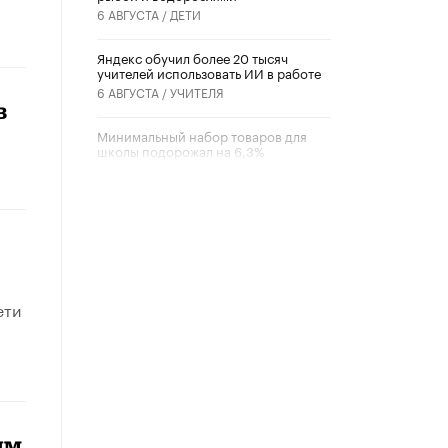
6 АВГУСТА /
ДЕТИ
​Яндекс обучил более 20 тысяч
учителей использовать ИИ в работе
6 АВГУСТА /
УЧИТЕЛЯ
в
Минимальный набор товаров для
школы подорожал на 6,3%
5 АВГУСТА /
ШКОЛЬНИКИ
Вышел в свет новый номер научно-
публицистического журнала
«Образовательная политика» № 2
(2026)
3 ИЮЛЯ /
АНОНС
ети
Школьники и студенты Москвы
почтили память героев Великой
Отечественной войны
22 ИЮНЯ /
ГОРОДСКОЕ ОБРАЗОВАНИЕ
«Егор, давай во двор!»
22 ИЮНЯ /
АНОНС
ям