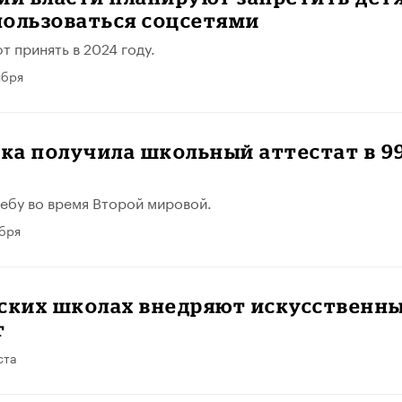
 пользоваться соцсетями
т принять в 2024 году.
ября
ка получила школьный аттестат в 9
ебу во время Второй мировой.
ября
нских школах внедряют искусственн
т
ста