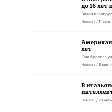
до 16 лет
Закон планирую
Новость
/ 11 сент
Американ
лет
Она бросила уч
Новость
/ 6 сент
В италья
интеллек
Новость
/ 23 авгу