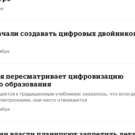
ря
ачали создавать цифровых двойнико
тября
я пересматривает цифровизацию
о образования
ются к традиционным учебникам: оказалось, что если д
лектронными, они часто отвлекаются
тября
ии власти планируют запретить дет