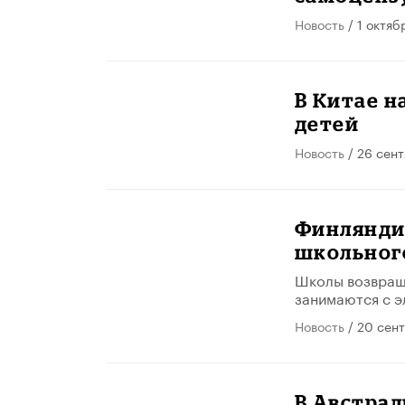
Новость
/ 1 октяб
В Китае н
детей
Новость
/ 26 сен
Финлянди
школьног
Школы возвраща
занимаются с э
Новость
/ 20 сен
В Австрал