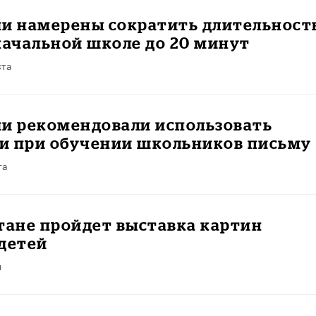
ии намерены сократить длительност
начальной школе до 20 минут
ста
ии рекомендовали использовать
и при обучении школьников письму
та
тане пройдет выставка картин
детей
я