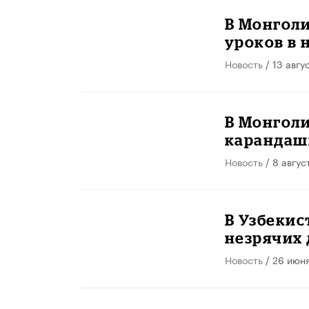
В Монгол
уроков в 
Новость
/ 13 авгу
В Монгол
карандаш
Новость
/ 8 авгус
В Узбекис
незрячих 
Новость
/ 26 июн