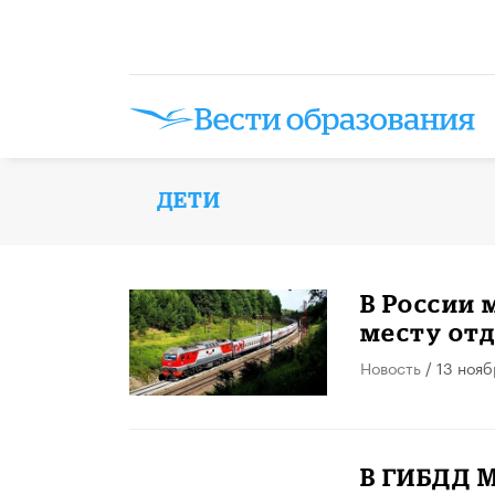
ДЕТИ
В России 
месту отд
Новость
/ 13 нояб
В ГИБДД М