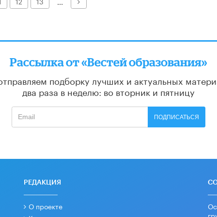
Далее
1
12
13
...
Рассылка от «Вестей образования»
отправляем подборку лучших и актуальных матери
два раза в неделю: во вторник и пятницу
ПОДПИСАТЬСЯ
РЕДАКЦИЯ
С
О проекте
Ос
гр