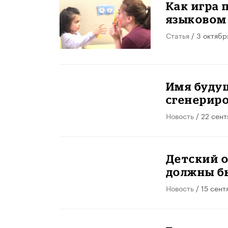
Как игра 
языковом
Статья
/ 3 октябр
Имя буду
сгенерир
Новость
/ 22 сент
Детский 
должны б
Новость
/ 15 сент