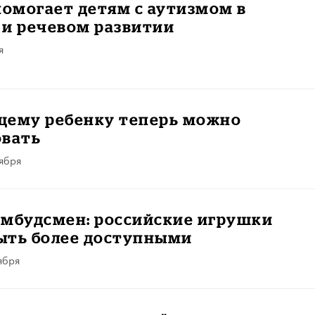
помогает детям с аутизмом в
 и речевом развитии
я
щему ребенку теперь можно
овать
ября
омбудсмен: российские игрушки
ыть более доступными
ября