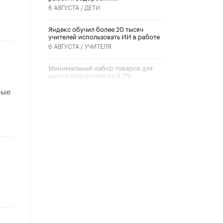
6 АВГУСТА /
ДЕТИ
​Яндекс обучил более 20 тысяч
учителей использовать ИИ в работе
6 АВГУСТА /
УЧИТЕЛЯ
Минимальный набор товаров для
школы подорожал на 6,3%
5 АВГУСТА /
ШКОЛЬНИКИ
рые
Вышел в свет новый номер научно-
публицистического журнала
«Образовательная политика» № 2
(2026)
3 ИЮЛЯ /
АНОНС
Школьники и студенты Москвы
почтили память героев Великой
Отечественной войны
22 ИЮНЯ /
ГОРОДСКОЕ ОБРАЗОВАНИЕ
«Егор, давай во двор!»
22 ИЮНЯ /
АНОНС