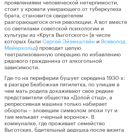
проявлениями человеческой нетерпимости,
стоит у кровати умирающего от туберкулеза
брата, становится свидетелем
разгорающегося огня революции. А вот вместе
со светилами советской психологии и
культуры из «Круга Выготского» (в числе
которых были
Сергей Эйзенштейн
и
Всеволод
Мейерхольд
) проводит целую
театрализованную операцию по избавлению
рядового гражданина от алкогольной
зависимости.
Где-то на периферии бушует середина 1930-х:
в разгаре Безбожная пятилетка, по улицам в
чем мать родила дохаживают свое редкие
представители общества «Долой стыд», а
репрессивная машина только набирает
обороты – зловещим символом эпохи тут и
там мелькает «черный воронок». В
коммуналке, где проживает семейство
Выготских, бдительный дедушка после визита