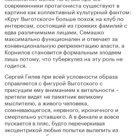
современники протагониста существуют в
картине как коллективный культурный фантом:
«Круг Выготского» больше похож на клуб по
интересам, состоящий из громких фамилий с
едва различимыми лицами, Семашко
максимально функционален и отвечает за
конвенциональную репрезентацию власти, а
Корнилов становится формальным злодеем
лишь потому, что туберкулез на эту роль не
годится.
Сергей Гилев при всей условности образа
справляется с фигурой Выготского с
присущим ему вниманием к витальности –
зрители видят не памятник великому
мыслителю, а живого человека,
сомневающегося, нервного, ироничного и
смертельно уставшего. А в финале и вовсе
пускается в пляс, будто перечеркивая
эксцентрикой любые попытки вылепить из
своего героя забронзовевшего мастодонта,