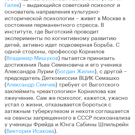
Гилев
) – выдающийся советский психолог и
основатель направления культурно-
исторической психологии – живет в Москве в
состоянии перманентного стресса. В
институте, где Выготский проводит
эксперименты по когнитивному развитию
детей, активно идет подковерная борьба. С
одной стороны, профессор Корнилов
(
Владимир Мишуков
) пытается принизить
достижения Льва Семеновича и его ученика
Александра Лурии (
Богдан Жилин
), с другой –
председатель Деткомиссии ВЦИК Семашко
(
Александр Семчев
) требует от Выготского
заклеймить «реактологию» Корнилова как
лжеучение. Сам же психолог, кажется, ужасно
устал о жизни, отказывается бороться с
затяжным туберкулезом и нехотя соглашается
на сеансы запрещенного в СССР психоанализа
у ученицы Фрейда и Юнга Сабины Шпильрейн
(
Виктория Исакова
).