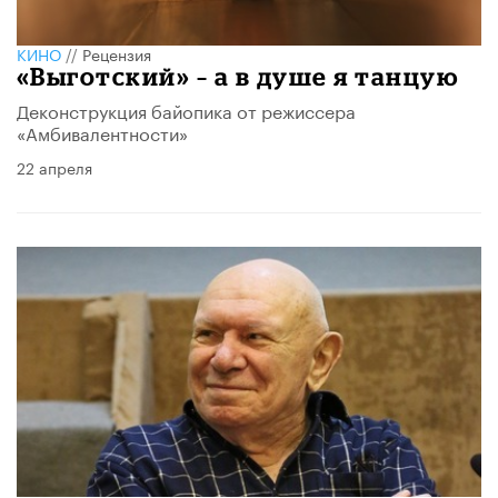
КИНО
//
Рецензия
«Выготский» – а в душе я танцую
Деконструкция байопика от режиссера
«Амбивалентности»
22 апреля