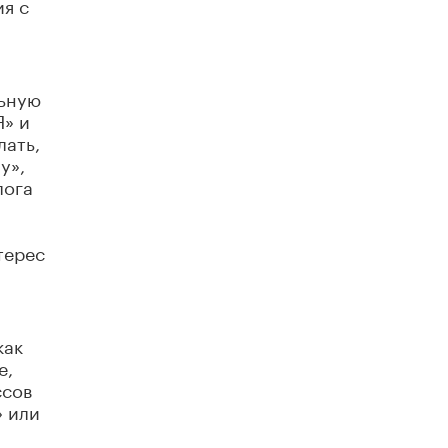
ия с
​Яндекс выпустил отчёт об устойчивом
развитии за 2025 год
17 ИЮНЯ /
АНАЛИТИКА
Московский выпускной на ВДНХ
льную
соберет более 60 артистов
Я» и
17 ИЮНЯ /
ГОРОДСКОЕ ОБРАЗОВАНИЕ
лать,
у»,
Названы лучшие российские вузы в
лога
2026 году по версии RAEX
16 ИЮНЯ /
АНАЛИТИКА
В России предложили ввести
терес
обязательные уроки каллиграфии в
детских садах
11 ИЮНЯ /
ВОСПИТАНИЕ
​Как будущие реставраторы – студенты
как
столичного колледжа, помогают
е,
восстанавливать культурные и
исторические объекты
ссов
11 ИЮНЯ /
ГОРОДСКОЕ ОБРАЗОВАНИЕ
» или
​Почти 50 новых объектов образования