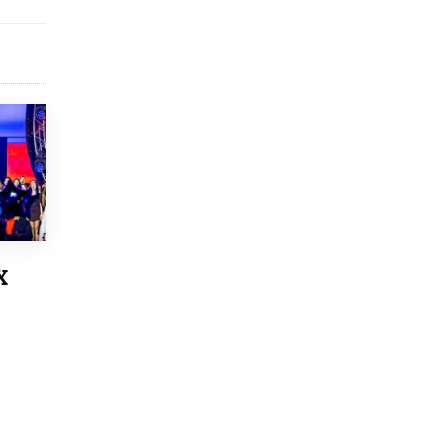
4 ИЮНЯ /
КАЧЕСТВО ОБРАЗОВАНИЯ
В Общественной палате предложили
шить школьную форму с учетом
национальных традиций регионов
4 ИЮНЯ /
ШКОЛЬНИКИ
В Госдуме предложили ввести онлайн-
формат для апелляций ЕГЭ
3 ИЮНЯ /
ЕГЭ И ОГЭ
​Яндекс выпустил бесплатный курс по
защите от ИИ-мошенничества
2 ИЮНЯ /
BIG DATA
Х
В России начнут применять новые
подходы к разрешению конфликтов в
школах
2 ИЮНЯ /
ПОДРОСТКИ
Академик РАН предупредил, что
ChatGPT отучит школьников думать
1 ИЮНЯ /
ШКОЛЬНИКИ