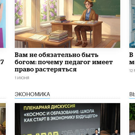
​Вам не обязательно быть
В
27
богом: почему педагог имеет
м
право растеряться
12
1 ИЮНЯ
ЭКОНОМИКА
В