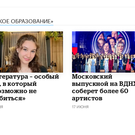
СКОЕ ОБРАЗОВАНИЕ»
итература – особый
Московский
, в который
выпускной на ВДН
озможно не
соберет более 60
биться»
артистов
НЯ
17 ИЮНЯ