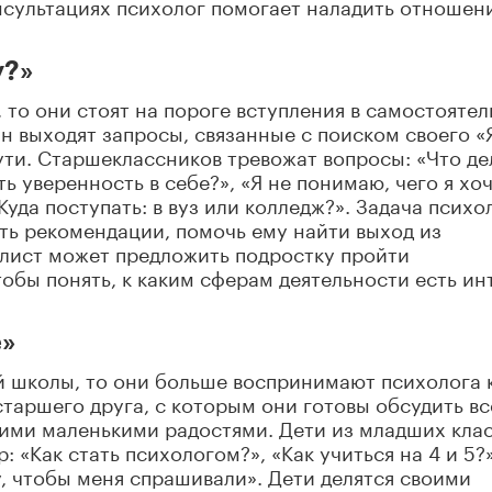
нсультациях психолог помогает наладить отношен
у?»
 то они стоят на пороге вступления в самостояте
ан выходят запросы, связанные с поиском своего «
ти. Старшеклассников тревожат вопросы: «Что де
ь уверенность в себе?», «Я не понимаю, чего я хоч
Куда поступать: в вуз или колледж?». Задача психо
ать рекомендации, помочь ему найти выход из
алист может предложить подростку пройти
обы понять, к каким сферам деятельности есть ин
е»
й школы, то они больше воспринимают психолога 
таршего друга, с которым они готовы обсудить вс
оими маленькими радостями. Дети из младших кла
 «Как стать психологом?», «Как учиться на 4 и 5?
у, чтобы меня спрашивали». Дети делятся своими