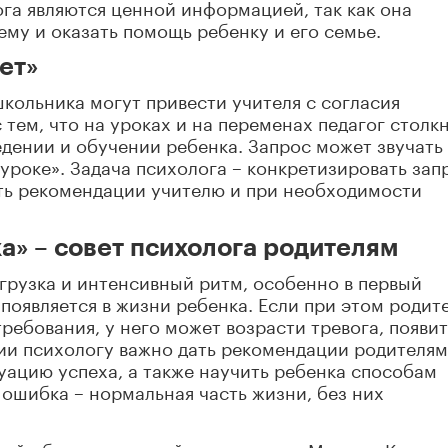
га являются ценной информацией, так как она
ему и оказать помощь ребенку и его семье.
ет»
школьника могут привести учителя с согласия
 тем, что на уроках и на переменах педагог столк
дении и обучении ребенка. Запрос может звучать 
 уроке». Задача психолога – конкретизировать зап
ать рекомендации учителю и при необходимости
а» – совет психолога родителям
агрузка и интенсивный ритм, особенно в первый
 появляется в жизни ребенка. Если при этом родит
ребования, у него может возрасти тревога, появит
ции психологу важно дать рекомендации родителям
туацию успеха, а также научить ребенка способам
 ошибка – нормальная часть жизни, без них
ждой образовательной организации Москвы. К нему