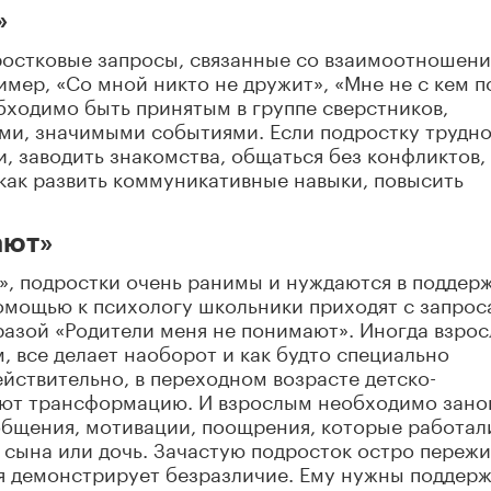
»
остковые запросы, связанные со взаимоотношен
имер, «Со мной никто не дружит», «Мне не с кем п
обходимо быть принятым в группе сверстников,
ами, значимыми событиями. Если подростку трудн
 заводить знакомства, общаться без конфликтов,
как развить коммуникативные навыки, повысить
ают»
, подростки очень ранимы и нуждаются в поддерж
омощью к психологу школьники приходят с запрос
азой «Родители меня не понимают». Иногда взро
, все делает наоборот и как будто специально
йствительно, в переходном возрасте детско-
ают трансформацию. И взрослым необходимо зано
общения, мотивации, поощрения, которые работал
а сына или дочь. Зачастую подросток остро пережи
тя демонстрирует безразличие. Ему нужны поддерж