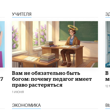
УЧИТЕЛЯ
З
​Вам не обязательно быть
В
27
богом: почему педагог имеет
м
право растеряться
12
1 ИЮНЯ
ЭКОНОМИКА
В