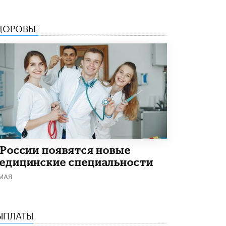
Рособрнадзор ответил на жалобы
школьников на ошибки в ЕГЭ по
ДОРОВЬЕ
русскому
8 ИЮНЯ /
ЕГЭ И ОГЭ
Школа «СКОЛКА» и Госкорпорация
«Росатом» подписали соглашение о
сотрудничестве
8 ИЮНЯ /
ОБРАЗОВАТЕЛЬНАЯ ПОЛИТИКА
Депутаты призвали не отклонять
дипломы только из-за не пройденного
антиплагиата
5 ИЮНЯ /
ЧТО ПРОИСХОДИТ?
 России появятся новые
Минпросвещения просят добавить в
едицинские специальности
школьные учебники примеры женщин-
инженеров
 МАЯ
5 ИЮНЯ /
УЧЕБНИКИ
Уличенный в списывании школьник
вернул себе призовое место на
ЫПЛАТЫ
олимпиаде через суд