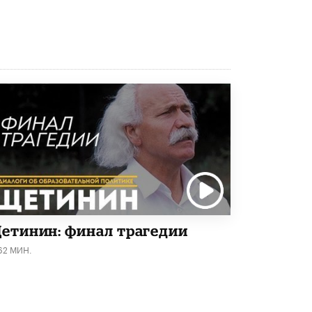
исторические объекты
11 ИЮНЯ /
ГОРОДСКОЕ ОБРАЗОВАНИЕ
​Почти 50 новых объектов образования
открыли в этом учебном году в Москве
10 ИЮНЯ /
ГОРОДСКОЕ ОБРАЗОВАНИЕ
Госдума приняла закон о детских SIM-
картах
10 ИЮНЯ /
ДЕТИ
Глава СПЧ предложил вернуть в школы
устные переходные экзамены
9 ИЮНЯ /
КАЧЕСТВО ОБРАЗОВАНИЯ
​Объединяя дошкольный мир
8 ИЮНЯ /
АНОНС
етинин: финал трагедии
62 МИН.
«Сколково» и ГК «Просвещение»
анонсировали запуск акселератора
технологических решений для всех
уровней образования
8 ИЮНЯ /
ЧТО ПРОИСХОДИТ?