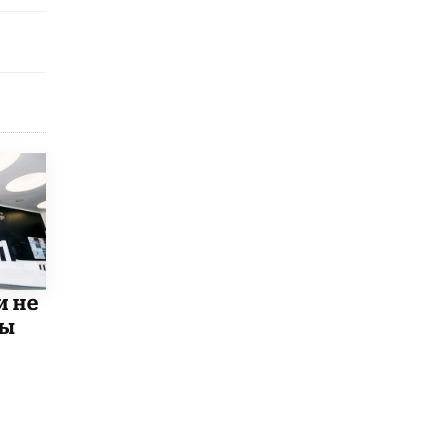
схемах мошенничества в период сдачи
ЕГЭ
19 ИЮНЯ /
ЕГЭ И ОГЭ
​Яндекс выпустил отчёт об устойчивом
развитии за 2025 год
17 ИЮНЯ /
АНАЛИТИКА
Московский выпускной на ВДНХ
соберет более 60 артистов
17 ИЮНЯ /
ГОРОДСКОЕ ОБРАЗОВАНИЕ
Названы лучшие российские вузы в
2026 году по версии RAEX
16 ИЮНЯ /
АНАЛИТИКА
и не
В России предложили ввести
мы
обязательные уроки каллиграфии в
детских садах
11 ИЮНЯ /
ВОСПИТАНИЕ
​Как будущие реставраторы – студенты
столичного колледжа, помогают
восстанавливать культурные и