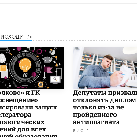
ОИСХОДИТ?»
олково» и ГК
Депутаты призвал
освещение»
отклонять дипло
нсировали запуск
только из-за не
елератора
пройденного
нологических
антиплагиата
ений для всех
5 ИЮНЯ
вней образования