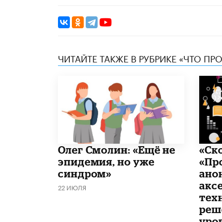
ЧИТАЙТЕ ТАКЖЕ В РУБРИКЕ «ЧТО ПР
​Олег Смолин: «Ещё не
«Ск
эпидемия, но уже
«Пр
синдром»
ано
акс
22 ИЮЛЯ
тех
реш
уро