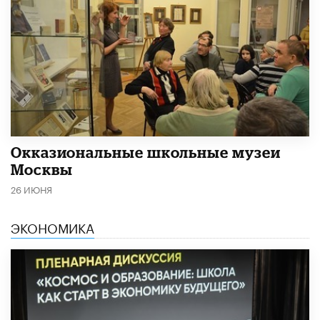
​Окказиональные школьные музеи
Москвы
26 ИЮНЯ
ЭКОНОМИКА