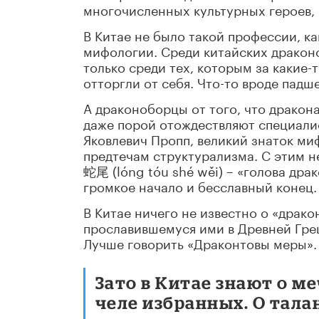
многочисленных культурных героев,
В Китае не было такой профессии, ка
мифологии. Среди китайских драконо
только среди тех, которым за какие-т
отторгли от себя. Что-то вроде падш
А драконоборцы от того, что дракон
даже порой отождествляют специали
Яковлевич Пропп, великий знаток миф
предтечам структурализма. С этим н
蛇尾 (lóng tóu shé wěi) – «голова дра
громкое начало и бесславный конец.
В Китае ничего не известно о «драко
прославившемуся ими в Древней Гре
Лучше говорить «Драконтовы меры».
Зато в Китае знают о ме
челе избранных. О тал