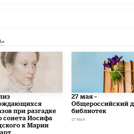
А»
лиз
​27 мая –
ождающихся
Общероссийский д
азов при разгадке
библиотек
го сонета Иосифа
27 МАЯ
дского к Марии
арт