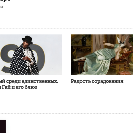
НЯ
ый среди единственных.
Радость сорадования
 Гай и его блюз