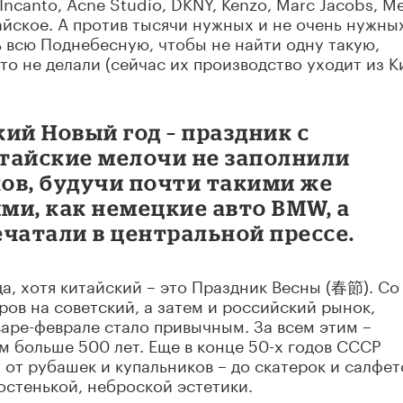
, Incanto, Acne Studio, DKNY, Kenzo, Marc Jacobs, M
айское. А против тысячи нужных и не очень нужны
 всю Поднебесную, чтобы не найти одну такую,
то не делали (сейчас их производство уходит из К
ий Новый год – праздник с
итайские мелочи не заполнили
ов, будучи почти такими же
ми, как немецкие авто BMW, а
чатали в центральной прессе.
а, хотя китайский – это Праздник Весны (春節). Со
ов на советский, а затем и российский рынок,
варе-феврале стало привычным. За всем этим –
м больше 500 лет. Еще в конце 50-х годов СССР
 от рубашек и купальников – до скатерок и салфет
стенькой, неброской эстетики.