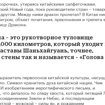
 сорочках, утираясь китайскими салфеточками,
ский Новый года, пока руководители стран – това
 другом. Между ними дракон пролетел? В Китае ни
Тигром, объект почитания, преклонения и трепета 
ицу Дракона.
а – это рукотворное туловище
.000 километров, который уходит 
заставы Шаньхайгуань, точнее,
 стены так и называется – «Голова
выразитель первооснов китайской культуры, несу
о. Символ-хранитель духа китайской нации. Чем
 И изобретением иероглифического письма, и
, что делалось по следу хвоста, который летящий 
, соединением Земли и Небес, и последующим
етлой – мужской – силы ян, и рождением