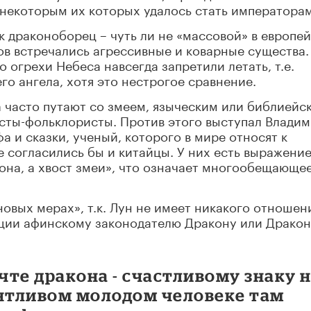
 некоторым их которых удалось стать императора
к драконоборец – чуть ли не «массовой» в европе
в встречались агрессивные и коварные существа.
о огрехи Небеса навсегда запретили летать, т.е.
его ангела, хотя это нестрогое сравнение.
а часто путают со змеем, языческим или библиейс
сты-фольклористы. Против этого выступал Влади
а и сказки, ученый, которого в мире относят к
е согласились бы и китайцы. У них есть выражен
кона, а хвост змеи», что означает многообещающее
новых мерах», т.к. Лун не имеет никакого отношен
ции афинскому законодателю Дракону или Дракон
чте дракона - счастливому знаку 
антливом молодом человеке там