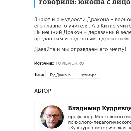
говорили: юноша с лицо
Знают и о мудрости Дракона – верног
его главного учителя. А в Китае учит
Нынешний Дракон – деревянный зел
преданным и надежным в драконьем 
Давайте и мы оправдаем его мечту!
Источник:
TOVIEVICH.RU
Теги:
Год Дракона
культура
АВТОР
Владимир Кудрявц
профессор Московского ин
психолого-педагогического
«Культурно-историческая п