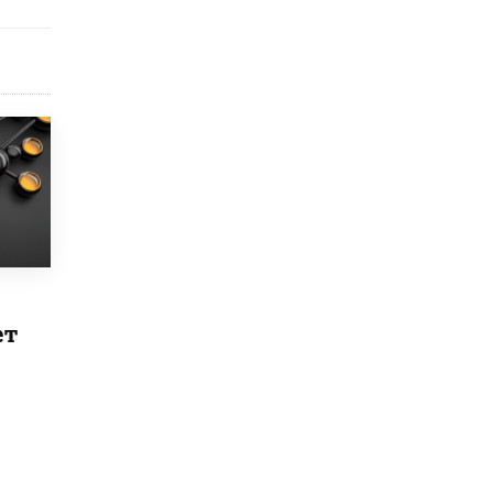
схемах мошенничества в период сдачи
ЕГЭ
19 ИЮНЯ /
ЕГЭ И ОГЭ
​Яндекс выпустил отчёт об устойчивом
развитии за 2025 год
17 ИЮНЯ /
АНАЛИТИКА
Московский выпускной на ВДНХ
соберет более 60 артистов
17 ИЮНЯ /
ГОРОДСКОЕ ОБРАЗОВАНИЕ
Названы лучшие российские вузы в
2026 году по версии RAEX
16 ИЮНЯ /
АНАЛИТИКА
ет
В России предложили ввести
обязательные уроки каллиграфии в
детских садах
11 ИЮНЯ /
ВОСПИТАНИЕ
​Как будущие реставраторы – студенты
столичного колледжа, помогают
восстанавливать культурные и