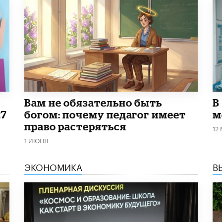
​Вам не обязательно быть
В
27
богом: почему педагог имеет
м
право растеряться
12
1 ИЮНЯ
ЭКОНОМИКА
В