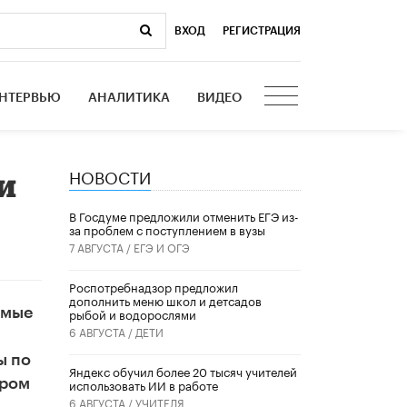
ВХОД
|
РЕГИСТРАЦИЯ
НТЕРВЬЮ
АНАЛИТИКА
ВИДЕО
НОВОСТИ
и
В Госдуме предложили отменить ЕГЭ из-
за проблем с поступлением в вузы
7 АВГУСТА /
ЕГЭ И ОГЭ
Роспотребнадзор предложил
дополнить меню школ и детсадов
емые
рыбой и водорослями
6 АВГУСТА /
ДЕТИ
ы по
​Яндекс обучил более 20 тысяч учителей
ором
использовать ИИ в работе
6 АВГУСТА /
УЧИТЕЛЯ