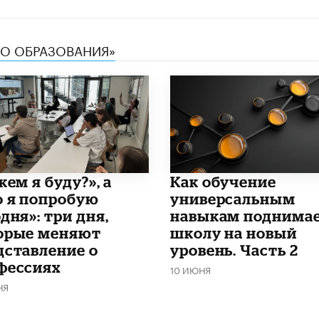
ТВО ОБРАЗОВАНИЯ»
кем я буду?», а
​Как обучение
о я попробую
универсальным
дня»: три дня,
навыкам поднима
орые меняют
школу на новый
дставление о
уровень. Часть 2
фессиях
10 ИЮНЯ
НЯ