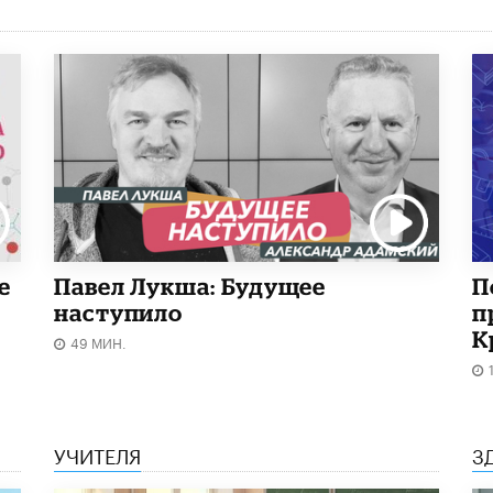
е
Павел Лукша: Будущее
П
наступило
п
К
49 МИН.
УЧИТЕЛЯ
З