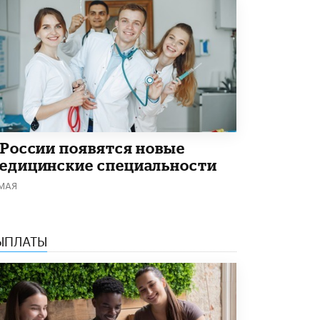
Рособрнадзор ответил на жалобы
школьников на ошибки в ЕГЭ по
русскому
8 ИЮНЯ /
ЕГЭ И ОГЭ
Школа «СКОЛКА» и Госкорпорация
«Росатом» подписали соглашение о
сотрудничестве
8 ИЮНЯ /
ОБРАЗОВАТЕЛЬНАЯ ПОЛИТИКА
 России появятся новые
Депутаты призвали не отклонять
едицинские специальности
дипломы только из-за не пройденного
антиплагиата
 МАЯ
5 ИЮНЯ /
ЧТО ПРОИСХОДИТ?
Минпросвещения просят добавить в
школьные учебники примеры женщин-
ЫПЛАТЫ
инженеров
5 ИЮНЯ /
УЧЕБНИКИ
Уличенный в списывании школьник
вернул себе призовое место на
олимпиаде через суд