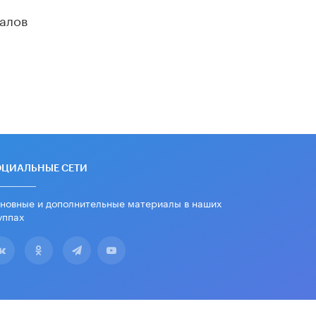
Академик РАН предупредил, что
алов
ChatGPT отучит школьников думать
1 ИЮНЯ /
ШКОЛЬНИКИ
ОЦИАЛЬНЫЕ СЕТИ
новные и дополнительные материалы в наших
уппах