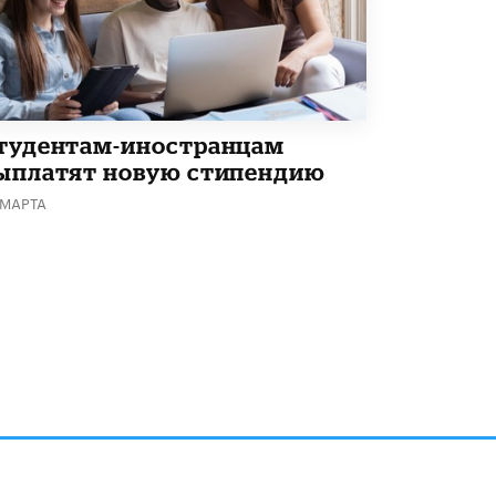
5 ИЮНЯ /
ЧТО ПРОИСХОДИТ?
«Евгений Онегин» станет обязательным
для повторения в 10–11-х классах
4 ИЮНЯ /
КАЧЕСТВО ОБРАЗОВАНИЯ
В Общественной палате предложили
тудентам-иностранцам
шить школьную форму с учетом
ыплатят новую стипендию
национальных традиций регионов
4 ИЮНЯ /
ШКОЛЬНИКИ
 МАРТА
В Госдуме предложили ввести онлайн-
формат для апелляций ЕГЭ
3 ИЮНЯ /
ЕГЭ И ОГЭ
​Яндекс выпустил бесплатный курс по
защите от ИИ-мошенничества
2 ИЮНЯ /
BIG DATA
В России начнут применять новые
подходы к разрешению конфликтов в
школах
2 ИЮНЯ /
ПОДРОСТКИ