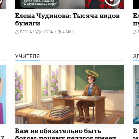
Елена Чудинова: Тысяча видов
Е
бумаги
п
ЕЛЕНА ЧУДИНОВА
/
4 МИН.
УЧИТЕЛЯ
З
​Вам не обязательно быть
В
27
богом: почему педагог имеет
м