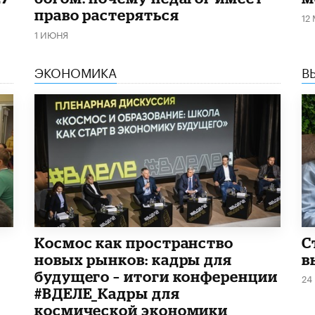
право растеряться
12
1 ИЮНЯ
ЭКОНОМИКА
В
Космос как пространство
С
новых рынков: кадры для
в
будущего – итоги конференции
24
#ВДЕЛЕ_Кадры для
космической экономики