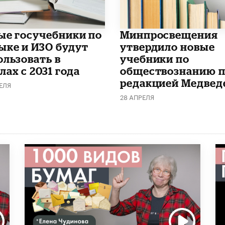
ые госучебники по
Минпросвещения
ыке и ИЗО будут
утвердило новые
ользовать в
учебники по
ах с 2031 года
обществознанию 
редакцией Медвед
ЕЛЯ
28 АПРЕЛЯ