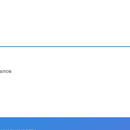
В Минобрнауки рассказали о новых
правилах приема в аспирантуру
1 ИЮНЯ /
КАЧЕСТВО ОБРАЗОВАНИЯ
алов