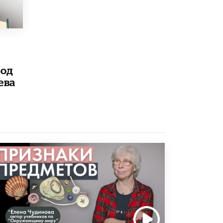
открыли в этом учебном году в Москве
10 ИЮНЯ /
ГОРОДСКОЕ ОБРАЗОВАНИЕ
Госдума приняла закон о детских SIM-
картах
10 ИЮНЯ /
ДЕТИ
под
Глава СПЧ предложил вернуть в школы
ева
устные переходные экзамены
9 ИЮНЯ /
КАЧЕСТВО ОБРАЗОВАНИЯ
​Объединяя дошкольный мир
8 ИЮНЯ /
АНОНС
«Сколково» и ГК «Просвещение»
анонсировали запуск акселератора
технологических решений для всех
уровней образования
8 ИЮНЯ /
ЧТО ПРОИСХОДИТ?
Рособрнадзор ответил на жалобы
школьников на ошибки в ЕГЭ по
русскому