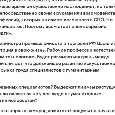
йшее время он существенно нас подвинет, но толь
о непосредственно своими руками или взаимодейств
рофессий, которых на самом деле много в СПО. Но
нансистов. Поэтому всем стоит очень серьёзно
идти».
 министра промышленности и торговли РФ Васили
стиция в свою жизнь. Рабочие профессии естеств
м технологиям. Будет размываться грань между
он считает, что дальнейшее развитие искусственн
 рынка труда специалистов с гуманитарным
рованных специалистов? Выдержат ли вузы растущ
ли оказаться не у дел люди с гуманитарным
тия нейросетей?
онке первый зампред комитета Госдумы по науке и