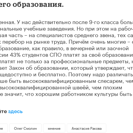
го образования.
нная. У нас действительно после 9-го класса бол
нальные учебные заведения. Но при этом на рабо
ая часть – на специалистов среднего звена, тех с
к перебор на рынке труда. Причём очень многие – 
азование, как правило, в вечерней или заочной
сии 43% студентов СПО платят за своё образовани
латят не только за профессиональные предметы, 
ет Закон об образовании, который утверждает, ч
бщедоступно и бесплатно. Поэтому надо различать
учше быть высококвалифицированным слесарем, че
 высококвалифицированной швеёй, чем плохим
не значит, что хорошим работником культуры быть
йте
здесь
ие
Олег Смолин
мнение
Анастасия Ракова