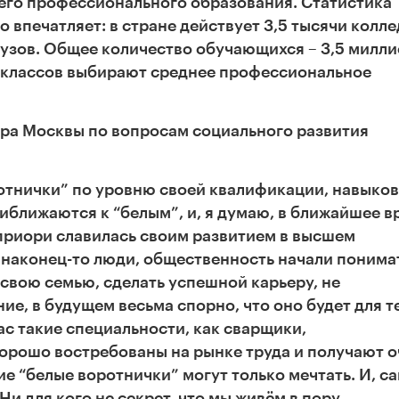
го профессионального образования. Статистика
о впечатляет:
в стране действует
3,5 тысячи колл
 вузов. Общее количество обучающихся
–
3,5 милли
 классов выбирают среднее профессиональное
эра Москвы по вопросам социального развития
отнички
”
по уровню своей квалификации, навыков
риближаются к
“
белым
”
, и, я думаю, в ближайшее 
априори славилась своим развитием в высшем
, наконец-то люди, общественность начали понима
, свою семью, сделать успешной карьеру, не
ие, в будущем весьма спорно, что оно будет для т
ас такие специальности, как сварщики,
орошо востребованы на рынке труда и получают о
гие
“
белые воротнички
”
могут только мечтать. И, с
Ни для кого не секрет, что мы живём в пору