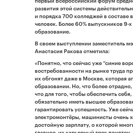
первый Всероссийский форум средне
развития этой системы действительн
и порядка 700 колледжей в составе
человек
.
Более 60% выпускников 9-х
образование.
В своем выступлении заместитель м
Анастасия
Ракова отметила:
«Понятно, что сейчас уже
“
синие вор
востребованности на рынке труда п
их обгонят даже в Москве, которая 
образовании. Но, что более отрадно
что для того, чтобы обеспечить себя
обязательно иметь высшее образован
гарантировать успешность. Уже сейч
электромонтёры, машинисты очень х
достойную зарплату, о которой мно
главное, их карьерный трек понятен. 