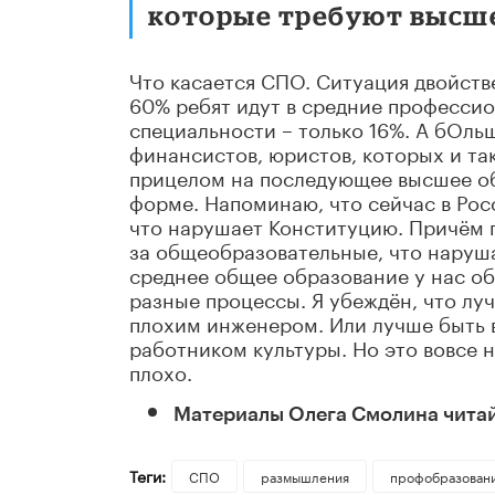
которые требуют высше
Что касается СПО. Ситуация двойстве
60% ребят идут в средние профессио
специальности – только 16%. А бОльш
финансистов, юристов, которых и та
прицелом на последующее высшее обр
форме. Напоминаю, что сейчас в Рос
что нарушает Конституцию. Причём п
за общеобразовательные, что наруша
среднее общее образование у нас о
разные процессы. Я убеждён, что л
плохим инженером. Или лучше быть
работником культуры. Но это вовсе 
плохо.
Материалы Олега Смолина чита
Теги:
СПО
размышления
профобразован