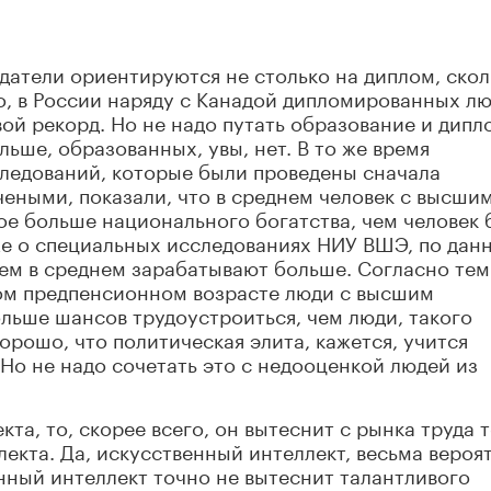
атели ориентируются не столько на диплом, скол
о, в России наряду с Канадой дипломированных лю
вой рекорд. Но не надо путать образование и дипл
ьше, образованных, увы, нет. В то же время
ледований, которые были проведены сначала
еными, показали, что в среднем человек с высши
е больше национального богатства, чем человек 
е о специальных исследованиях НИУ ВШЭ, по дан
ем в среднем зарабатывают больше. Согласно тем
ом предпенсионном возрасте люди с высшим
льше шансов трудоустроиться, чем люди, такого
рошо, что политическая элита, кажется, учится
Но не надо сочетать это с недооценкой людей из
та, то, скорее всего, он вытеснит с рынка труда т
екта. Да, искусственный интеллект, весьма вероя
нный интеллект точно не вытеснит талантливого