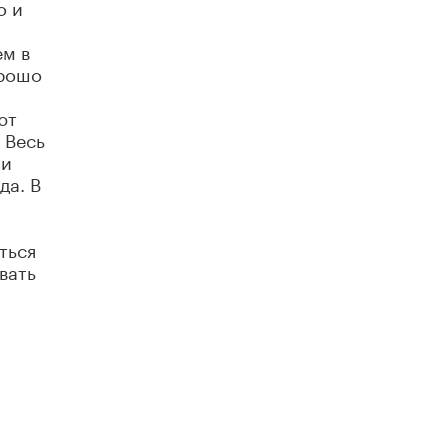
о и
В Минобрнауки рассказали о новых
правилах приема в аспирантуру
ем в
1 ИЮНЯ /
КАЧЕСТВО ОБРАЗОВАНИЯ
орошо
ют
 Весь
 и
да. В
ться
вать