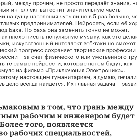
орый, между прочим, не просто передаёт знания, н
ный интеллект вытеснит значительную часть
ии на душу населения чуть ли не в 5 раз больше, ч
антливых предпринимателей. Нейросеть, если её х
од Баха. Но Баха она заменить точно не может.
 так плохо писать популярную музыку, как это дела
ки, искусственный интеллект всё-таки не сможет.
ческий прогресс сохраняет творческие профессии
ессии – за счет физического или умственного тру
ть те самые нейросети, которые потом будут, как
ормуле из фильма «Приключения Электроника»:
Поэтому настоящим гуманитариям, я думаю, печали
в дело всегда найдётся. Их главная задача – разви
ьмаковым в том, что грань между
ным рабочим и инженером будет
 Более того, появляется
во рабочих специальностей,