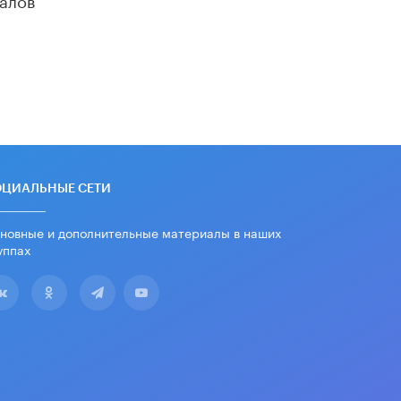
убрали запрет на иностранные
нейросети
22 ИЮНЯ /
BIG DATA
Рособрнадзор предупредил о трех
схемах мошенничества в период
сдачи ЕГЭ
19 ИЮНЯ /
ЕГЭ И ОГЭ
​Яндекс выпустил отчёт об
устойчивом развитии за 2025 год
ОЦИАЛЬНЫЕ СЕТИ
17 ИЮНЯ /
АНАЛИТИКА
новные и дополнительные материалы в наших
Московский выпускной на ВДНХ
соберет более 60 артистов
уппах
17 ИЮНЯ /
ГОРОДСКОЕ ОБРАЗОВАНИЕ
Названы лучшие российские вузы в
2026 году по версии RAEX
16 ИЮНЯ /
АНАЛИТИКА
В России предложили ввести
обязательные уроки каллиграфии в
детских садах