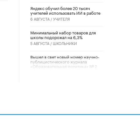
​Яндекс обучил более 20 тысяч
учителей использовать ИИ в работе
6 АВГУСТА /
УЧИТЕЛЯ
Минимальный набор товаров для
школы подорожал на 6,3%
5 АВГУСТА /
ШКОЛЬНИКИ
Вышел в свет новый номер научно-
публицистического журнала
«Образовательная политика» № 2
(2026)
3 ИЮЛЯ /
АНОНС
Школьники и студенты Москвы
почтили память героев Великой
Отечественной войны
22 ИЮНЯ /
ГОРОДСКОЕ ОБРАЗОВАНИЕ
«Егор, давай во двор!»
22 ИЮНЯ /
АНОНС
алов
Из закона о регулировании ИИ