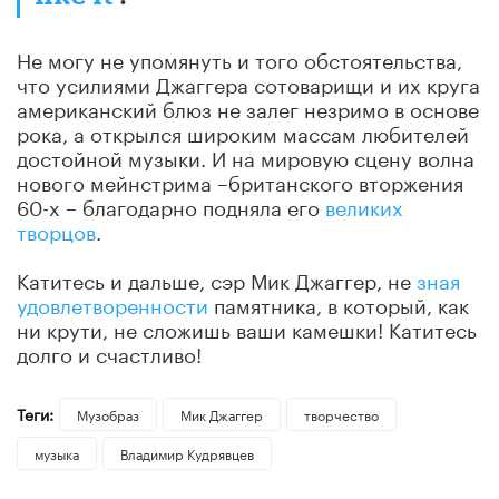
Не могу не упомянуть и того обстоятельства,
что усилиями Джаггера сотоварищи и их круга
американский блюз не залег незримо в основе
рока, а открылся широким массам любителей
достойной музыки. И на мировую сцену волна
нового мейнстрима –британского вторжения
60-х – благодарно подняла его
великих
творцов
.
Катитесь и дальше, сэр Мик Джаггер, не
зная
удовлетворенности
памятника, в который, как
ни крути, не сложишь ваши камешки! Катитесь
долго и счастливо!
Теги:
Музобраз
Мик Джаггер
творчество
музыка
Владимир Кудрявцев