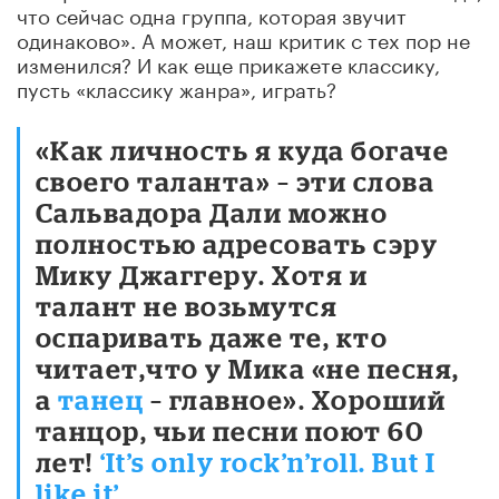
что сейчас одна группа, которая звучит
одинаково». А может, наш критик с тех пор не
изменился? И как еще прикажете классику,
пусть «классику жанра», играть?
«Как личность я куда богаче
своего таланта» – эти слова
Сальвадора Дали можно
полностью адресовать сэру
Мику Джаггеру. Хотя и
талант не возьмутся
оспаривать даже те, кто
читает,что у Мика «не песня,
а
танец
– главное». Хороший
танцор, чьи песни поют 60
лет!
‘It’s only rock’n’roll. But I
like it’
.