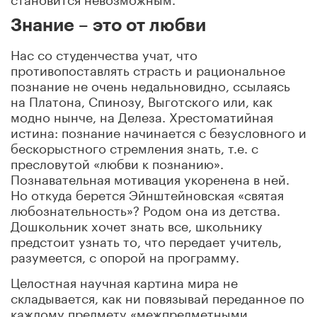
Знание – это от любви
Нас со студенчества учат, что
противопоставлять страсть и рациональное
познание не очень недальновидно, ссылаясь
на Платона, Спинозу, Выготского или, как
модно нынче, на Делеза. Хрестоматийная
истина: познание начинается с безусловного и
бескорыстного стремления знать, т.е. с
пресловутой «любви к познанию».
Познавательная мотивация укоренена в ней.
Но откуда берется Эйнштейновская «святая
любознательность»? Родом она из детства.
Дошкольник хочет знать все, школьнику
предстоит узнать то, что передает учитель,
разумеется, с опорой на программу.
Целостная научная картина мира не
складывается, как ни повязывай переданное по
каждому предмету «межпредметными