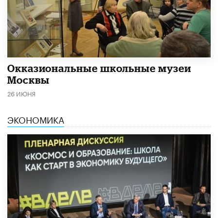
​Окказиональные школьные музеи
Москвы
26 ИЮНЯ
ЭКОНОМИКА