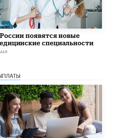
5 ИЮНЯ /
ЧТО ПРОИСХОДИТ?
«Евгений Онегин» станет обязательным
для повторения в 10–11-х классах
4 ИЮНЯ /
КАЧЕСТВО ОБРАЗОВАНИЯ
 России появятся новые
В Общественной палате предложили
едицинские специальности
шить школьную форму с учетом
национальных традиций регионов
 МАЯ
4 ИЮНЯ /
ШКОЛЬНИКИ
В Госдуме предложили ввести онлайн-
формат для апелляций ЕГЭ
ЫПЛАТЫ
3 ИЮНЯ /
ЕГЭ И ОГЭ
​Яндекс выпустил бесплатный курс по
защите от ИИ-мошенничества
2 ИЮНЯ /
BIG DATA
В России начнут применять новые
подходы к разрешению конфликтов в
школах
2 ИЮНЯ /
ПОДРОСТКИ