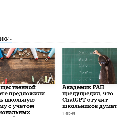
НИКИ»
бщественной
Академик РАН
ате предложили
предупредил, что
ь школьную
ChatGPT отучит
му с учетом
школьников дума
иональных
1 ИЮНЯ