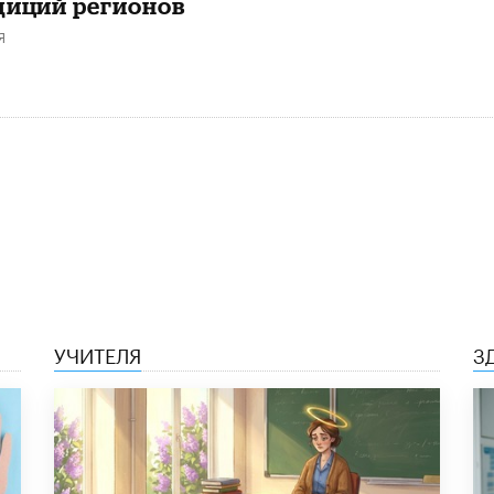
диций регионов
Я
УЧИТЕЛЯ
З