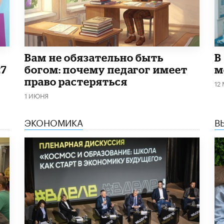
​Вам не обязательно быть
В
27
богом: почему педагог имеет
м
право растеряться
12
1 ИЮНЯ
ЭКОНОМИКА
В