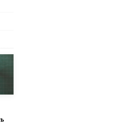
исторические объекты
11 ИЮНЯ /
ГОРОДСКОЕ ОБРАЗОВАНИЕ
​Почти 50 новых объектов образования
открыли в этом учебном году в Москве
10 ИЮНЯ /
ГОРОДСКОЕ ОБРАЗОВАНИЕ
Госдума приняла закон о детских SIM-
картах
10 ИЮНЯ /
ДЕТИ
Глава СПЧ предложил вернуть в школы
устные переходные экзамены
9 ИЮНЯ /
КАЧЕСТВО ОБРАЗОВАНИЯ
​Объединяя дошкольный мир
8 ИЮНЯ /
АНОНС
«Сколково» и ГК «Просвещение»
анонсировали запуск акселератора
технологических решений для всех
ть
уровней образования
8 ИЮНЯ /
ЧТО ПРОИСХОДИТ?