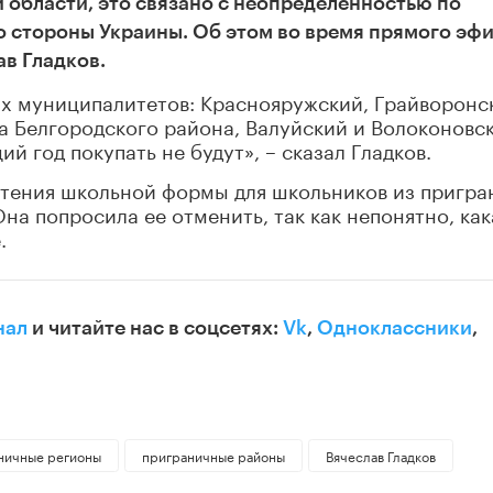
 области, это связано с неопределенностью по
о стороны Украины. Об этом во время прямого эф
в Гладков.
ых муниципалитетов: Краснояружский, Грайворонс
а Белгородского района, Валуйский и Волоконовс
 год покупать не будут», – сказал Гладков.
тения школьной формы для школьников из пригра
на попросила ее отменить, так как непонятно, как
.
нал
и читайте нас в соцсетях:
Vk
,
Одноклассники
,
ничные регионы
приграничные районы
Вячеслав Гладков