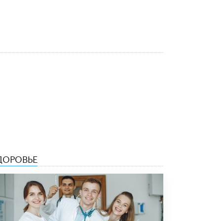
Рособрнадзор ответил на жалобы
школьников на ошибки в ЕГЭ по
русскому
8 ИЮНЯ /
ЕГЭ И ОГЭ
Школа «СКОЛКА» и Госкорпорация
«Росатом» подписали соглашение о
сотрудничестве
8 ИЮНЯ /
ОБРАЗОВАТЕЛЬНАЯ ПОЛИТИКА
Депутаты призвали не отклонять
дипломы только из-за не пройденного
антиплагиата
5 ИЮНЯ /
ЧТО ПРОИСХОДИТ?
Минпросвещения просят добавить в
ДОРОВЬЕ
школьные учебники примеры женщин-
инженеров
5 ИЮНЯ /
УЧЕБНИКИ
Уличенный в списывании школьник
вернул себе призовое место на
олимпиаде через суд