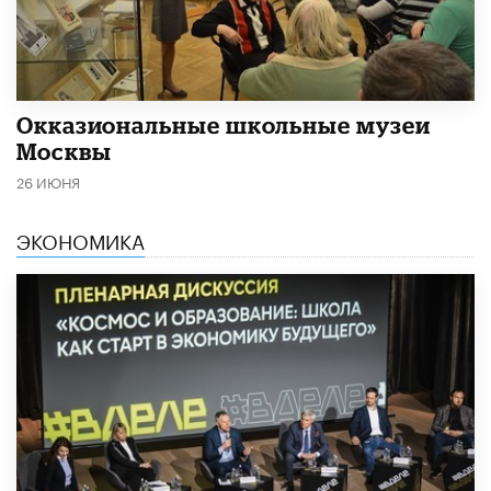
​Окказиональные школьные музеи
Москвы
26 ИЮНЯ
ЭКОНОМИКА