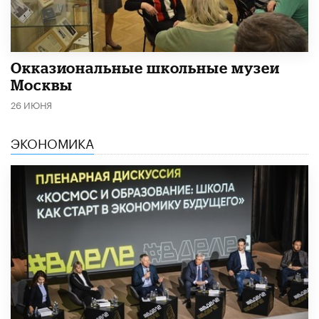
​Окказиональные школьные музеи
Москвы
26 ИЮНЯ
ЭКОНОМИКА