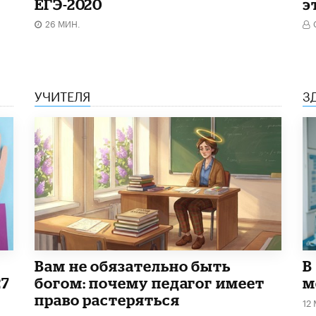
ЕГЭ-2020
э
26 МИН.
УЧИТЕЛЯ
З
​Вам не обязательно быть
В
27
богом: почему педагог имеет
м
право растеряться
12