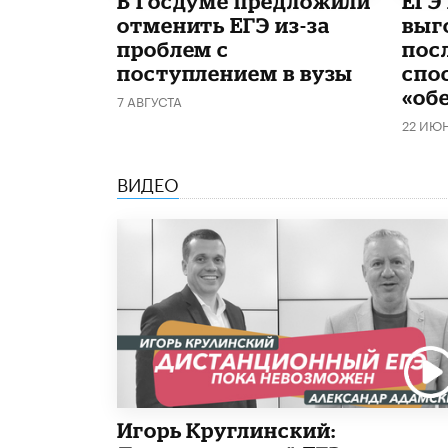
В Госдуме предложили
​ЕГЭ
отменить ЕГЭ из-за
выг
проблем с
пос
поступлением в вузы
спо
«об
7 АВГУСТА
22 ИЮ
ВИДЕО
Игорь Круглинский: