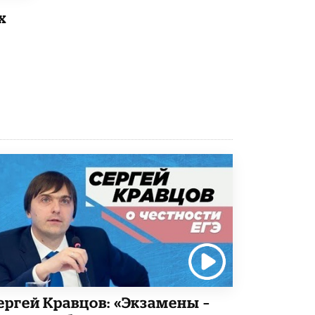
х
Рособрнадзор ответил на жалобы
школьников на ошибки в ЕГЭ по
русскому
8 ИЮНЯ /
ЕГЭ И ОГЭ
Школа «СКОЛКА» и Госкорпорация
«Росатом» подписали соглашение о
сотрудничестве
8 ИЮНЯ /
ОБРАЗОВАТЕЛЬНАЯ ПОЛИТИКА
Депутаты призвали не отклонять
дипломы только из-за не пройденного
антиплагиата
5 ИЮНЯ /
ЧТО ПРОИСХОДИТ?
Минпросвещения просят добавить в
школьные учебники примеры женщин-
инженеров
5 ИЮНЯ /
УЧЕБНИКИ
Уличенный в списывании школьник
вернул себе призовое место на
ергей Кравцов: «Экзамены –
олимпиаде через суд