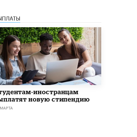
Академик РАН предупредил, что
ChatGPT отучит школьников думать
ЫПЛАТЫ
1 ИЮНЯ /
ШКОЛЬНИКИ
тудентам-иностранцам
ыплатят новую стипендию
 МАРТА