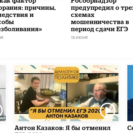
 как фактор
Рособрнадзор
орания: причины,
предупредил о тре
ледствия и
схемах
собы
мошенничества в
езболивания»
период сдачи ЕГЭ
НЯ
19 ИЮНЯ
Антон Казаков: Я бы отменил
С