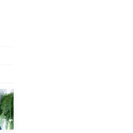
исторические объекты
11 ИЮНЯ /
ГОРОДСКОЕ ОБРАЗОВАНИЕ
​Почти 50 новых объектов образования
открыли в этом учебном году в Москве
10 ИЮНЯ /
ГОРОДСКОЕ ОБРАЗОВАНИЕ
Госдума приняла закон о детских SIM-
картах
10 ИЮНЯ /
ДЕТИ
Глава СПЧ предложил вернуть в школы
устные переходные экзамены
9 ИЮНЯ /
КАЧЕСТВО ОБРАЗОВАНИЯ
​Объединяя дошкольный мир
8 ИЮНЯ /
АНОНС
«Сколково» и ГК «Просвещение»
анонсировали запуск акселератора
технологических решений для всех
уровней образования
8 ИЮНЯ /
ЧТО ПРОИСХОДИТ?