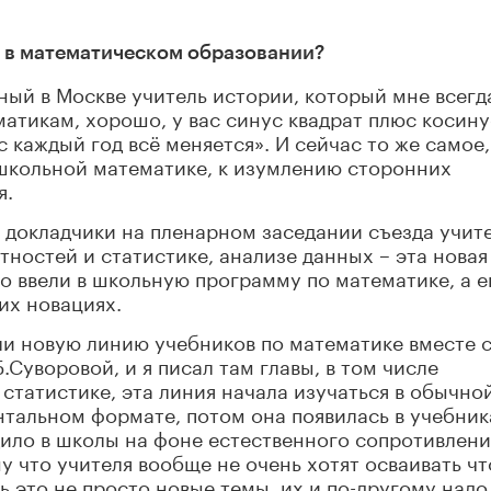
ть в математическом образовании?
тный в Москве учитель истории, который мне всегд
матикам, хорошо, у вас синус квадрат плюс косину
с каждый год всё меняется». И сейчас то же самое,
в школьной математике, к изумлению сторонних
я.
 докладчики на пленарном заседании съезда учит
тностей и статистике, анализе данных – эта новая
о ввели в школьную программу по математике, а 
их новациях.
или новую линию учебников по математике вместе 
Суворовой, и я писал там главы, в том числе
статистике, эта линия начала изучаться в обычно
нтальном формате, потом она появилась в учебник
дило в школы на фоне естественного сопротивлени
му что учителя вообще не очень хотят осваивать чт
ь это не просто новые темы, их и по-другому надо