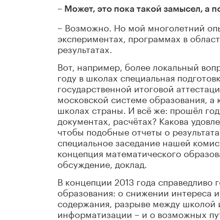
– Может, это пока такой замысел, а 
– Возможно. Но мой многолетний опы
экспериментах, программах в област
результатах.
Вот, например, более локальный воп
году в школах специальная подготов
государственной итоговой аттестации
московской системе образования, а к
школах страны. И всё же: прошёл год
документах, расчётах? Какова удовл
чтобы подобные отчеты о результата
специальное заседание нашей комисс
концепция математического образова
обсуждение, доклад.
В концепции 2013 года справедливо 
образования: о снижении интереса 
содержания, разрыве между школой 
информатизации – и о возможных пут