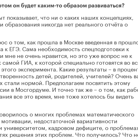
потом он будет каким-то образом
развиваться?
т показывает, что ни о каких наших концепциях,
и образования никогда нет реального отчёта о
рос о том, как прошла в Москве введенная в прошл
ка к ЕГЭ. Сама необходимость спецподготовки к
 мне не очень нравится, но это уже вопрос не к
 самой ГИА, к которой специально готовятся во в
 этого эксперимента. Какие результаты – в процен
етворенность детей, родителей, учителей? Очень в
х стали нормой. Предполагаем посвятить этому
ии в Мосгордуме. И точно так же – о том, как раб
ния все это время, мне тоже хотелось бы видеть
говорилось о многих проблемах математического
и мотивации, недостаточной вариативности
и университетом, кадровом дефиците, о проблема
ях решения этих проблем. Что получилось? Что н