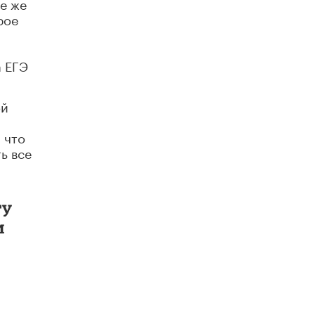
те же
В Минобрнауки рассказали о новых
рое
правилах приема в аспирантуру
.
1 ИЮНЯ /
КАЧЕСТВО ОБРАЗОВАНИЯ
а ЕГЭ
ой
 что
ь все
гу
и