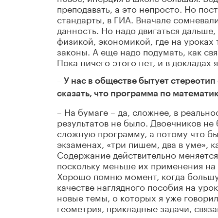
преподавать, а это непросто. Но по
стандарты, в ГИА. Вначале сомневал
данность. Но надо двигаться дальше
физикой, экономикой, где на уроках
законы. А еще надо подумать, как св
Пока ничего этого нет, и в докладах
– У нас в обществе бытует стереоти
сказать, что программа по математи
– На бумаге – да, сложнее, в реально
результатов не было. Двоечников не 
сложную программу, а потому что был
экзаменах, «три пишем, два в уме», к
Содержание действительно меняется
поскольку меньше их применения на 
Хорошо помню момент, когда большу
качестве наглядного пособия на урок
новые темы, о которых я уже говорил
геометрия, прикладные задачи, связ
далее.