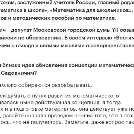
тажем, заслуженный учитель России, главный реда
ематика в школе», «Математика для школьников»,
ов и методических пособий по математике.
ич – депутат Московской городской думы
YII
c
озы
миссии по образованию. В своем интервью «Вестя
иями о съезде и своими мыслями о совершенствов
м близка идея обновления концепции математичес
м Садовничим?
 только собираются разрабатывать.
ней думать о путях развития математического
ывалась ныне действующая концепция, я тогда
 и в подготовке материалов, она действует уже п
, давайте сначала проведем анализ того, что в ста
ось, что не получилось. Заметьте, даже вопрос та