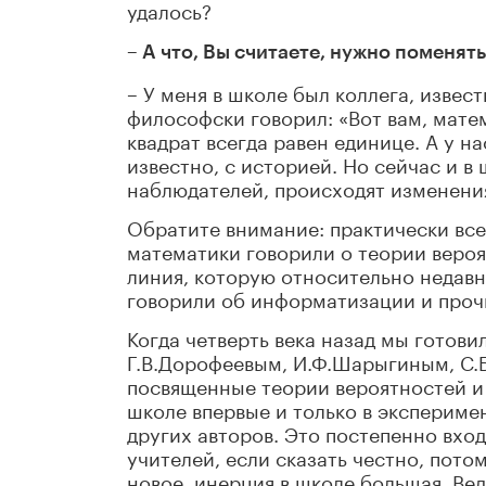
удалось?
– А что, Вы считаете, нужно поменя
– У меня в школе был коллега, извес
философски говорил: «Вот вам, мате
квадрат всегда равен единице. А у на
известно, с историей. Но сейчас и 
наблюдателей, происходят изменени
Обратите внимание: практически все
математики говорили о теории вероя
линия, которую относительно недавн
говорили об информатизации и проч
Когда четверть века назад мы готов
Г.В.Дорофеевым, И.Ф.Шарыгиным, С.Б.
посвященные теории вероятностей и 
школе впервые и только в экспериме
других авторов. Это постепенно вхо
учителей, если сказать честно, пото
новое, инерция в школе большая. Вед