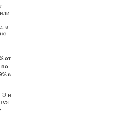
к
лили
, а
 не
л
% от
 по
9% в
ГЭ и
тся
ь