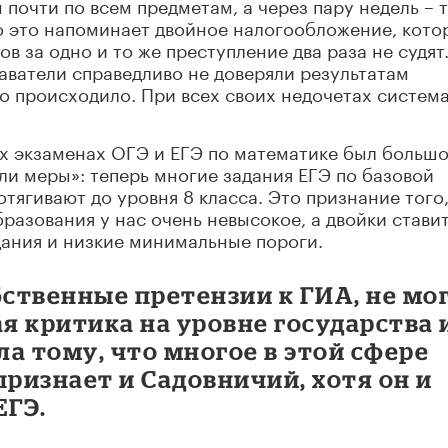
почти по всем предметам, а через пару недель – 
о это напоминает двойное налогообложение, кото
в за одно и то же преступление два раза не судят
даватели справедливо не доверяли результатам
то происходило. При всех своих недочетах систем
ых экзаменах ОГЭ и ЕГЭ по математике был больш
ли меры»: теперь многие задания ЕГЭ по базовой
отягивают до уровня 8 класса. Это признание того,
разования у нас очень невысокое, а двойки ставит
дания и низкие минимальные пороги.
бственные претензии к ГИА, не мо
ая критика на уровне государства 
а тому, что многое в этой сфере
признает и Садовничий, хотя он и
ЕГЭ.