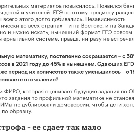
ерительных материалов повысилось. Появился бан
я детей и учителей. ЕГЭ по этому предмету разде
 всего этого долго добивались. Независимость
чески во всех странах – и на Востоке, и на Западе
но и нужно искать, нынешний формат ЕГЭ совсем
тернативной системе, правда, ни разу не встреча
ьную математику, постепенно сокращается – с 58
ссов в 2021 году до 45% в нынешнем. Сдающих ЕГЭ
 же период их количество также уменьшилось – с 1
цениваете это явление?
ии ФИРО, которая оценивает будущие задания по О
 что задания по профильной математике не становя
КИМы не дублировали демоверсии, чтобы дети хот
 по образцу.
трофа – ее сдает так мало