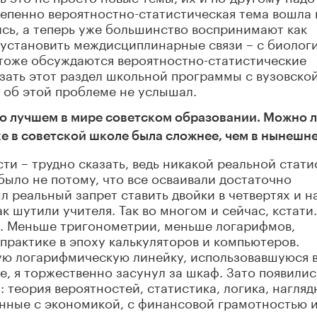
степенно вероятностно-статистическая тема вошла 
ись, а теперь уже большинство воспринимают как
, установить междисциплинарные связи – с биологи
 тоже обсуждаются вероятностно-статистические
язать этот раздел школьной программы с вузовской
 я об этой проблеме не услышал.
п о лучшем в мире советском образовании. Можно 
ке в советской школе была сложнее, чем в нынешн
сти – трудно сказать, ведь никакой реальной стат
было не потому, что все осваивали достаточно
 реальный запрет ставить двойки в четвертях и н
ак шутили учителя. Так во многом и сейчас, кстати.
. Меньше тригонометрии, меньше логарифмов,
практике в эпоху калькуляторов и компьютеров.
ю логарифмическую линейку, использовавшуюся 
е, я торжественно засунул за шкаф. Зато появилис
: теория вероятностей, статистика, логика, нагляд
анные с экономикой, с финансовой грамотностью и