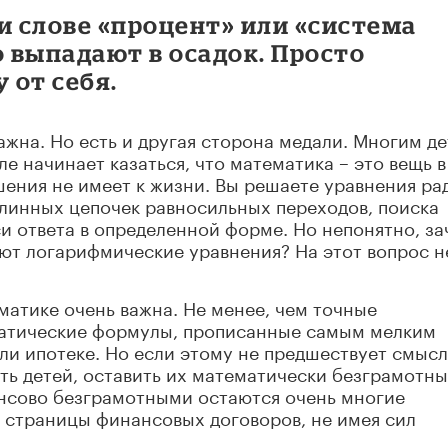
и слове «процент» или «система
 выпадают в осадок. Просто
 от себя.
ажна. Но есть и другая сторона медали. Многим д
ле начинает казаться, что математика – это вещь в
шения не имеет к жизни. Вы решаете уравнения ра
длинных цепочек равносильных переходов, поиска
и ответа в определенной форме. Но непонятно, з
ают логарифмические уравнения? На этот вопрос н
матике очень важна. Не менее, чем точные
атические формулы, прописанные самым мелким
ли ипотеке. Но если этому не предшествует смысл
ть детей, оставить их математически безграмотн
ансово безграмотными остаются очень многие
 страницы финансовых договоров, не имея сил