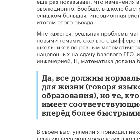
еще раз показывает, что изменения 
эволюционно. Вообще, в школе быст
слишком большая, инерционная систе
итогам этого съезда.
Мне кажется, реальная проблема мат
новыми темами, сколько с дифферен
школьников по разным математически
нацеленных на сдачу базового ЕГЭ, и
инженерией, IT, математика должна 
Да, все должны нормал
для жизни (говоря язы
образования), но те, к
имеет соответствующие
вперёд более быстрыми
В своем выступлении я приводил нек
девятиклассников московских школ 