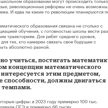
в школьном образовании могут происходить тольк
рые, революционные реформы не очень возможны
ма. И едва ли какие-то революции планируются п
ематического образования связана не столько с
циацией обучения, с готовностью школы вести ра
м траекториям. Для ребят среднего уровня,
 для тех, кто намерен связать свое будущее с
быть абсолютно разной.
ьно учиться, постигать математик
ком концепции математического
то интересуется этим предметом,
 способности, должны двигаться
 темпами.
оторые цифры: в 2023 году примерно 100 тыс.
сдавали ОГЭ и примерно 66 тысяч