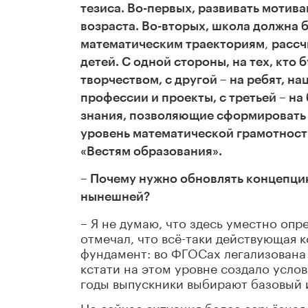
тезиса. Во-первых, развивать мотив
возраста. Во-вторых, школа должна 
,
математическим траекториям
рассч
детей. С одной стороны, на тех, кто
творчеством, с другой – на ребят, 
профессии и проекты, с третьей – н
знания, позволяющие сформировать
уровень математической грамотност
«Вестям образования».
– Почему нужно обновлять концепци
нынешней?
– Я не думаю, что здесь уместно опр
отмечал, что всё-таки действующая
фундамент: во ФГОСах легализована 
кстати на этом уровне создало усло
годы выпускники выбирают базовый 
Но сейчас ситуация более серьёзная