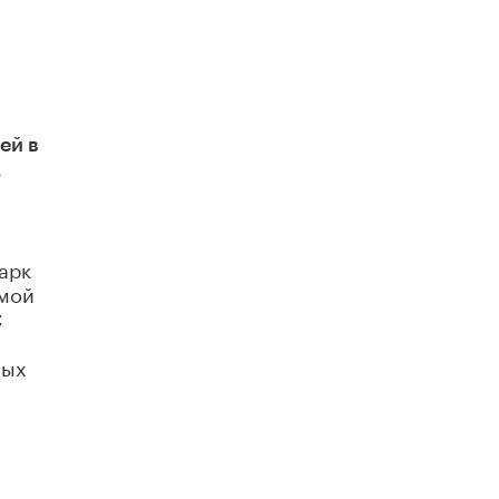
Кто будет оценивать поведение
школьников
29 МАЯ /
ШКОЛЬНИКИ
ей в
о
арк
 мой
С
ных