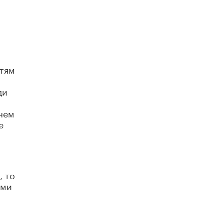
етям
ди
ачем
е
, то
ыми