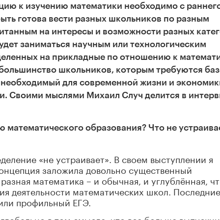
ацию к изучению математики необходимо с раннег
быть готова вести разных школьников по разным
итанным на интересы и возможности разных кате
 будет заниматься научным или технологическим
нацеленных на прикладные по отношению к математ
а большинство школьников, которым требуются ба
 необходимый для современной жизни и экономик
и. Своими мыслями Михаил Случ делится в интер
ю математического образования? Что не устраива
еделение «не устраивает». В своем выступлении я
 концепция заложила довольно существенный
разная математика – и обычная, и углублённая, ч
вия деятельности математических школ. Последни
или профильный ЕГЭ.
 глобально в том смысле, что все больше выпускн