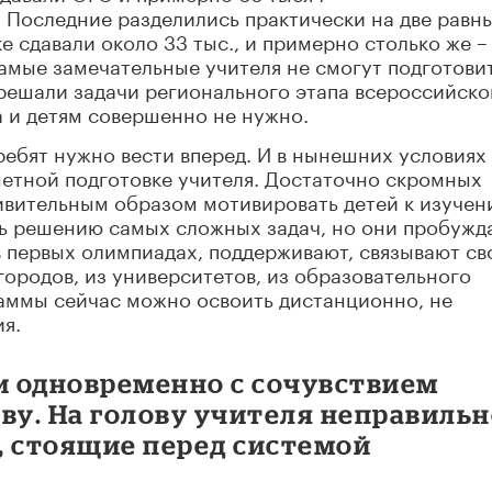
 Последние разделились практически на две равн
 сдавали около 33 тыс., и примерно столько же –
амые замечательные учителя не смогут подготови
 решали задачи регионального этапа всероссийско
а и детям совершенно не нужно.
ебят нужно вести вперед. И в нынешних условиях
метной подготовке учителя. Достаточно скромных
ивительным образом мотивировать детей к изуче
ть решению самых сложных задач, но они пробужд
в первых олимпиадах, поддерживают, связывают св
городов, из университетов, из образовательного
раммы сейчас можно освоить дистанционно, не
я.
 и одновременно с сочувствием
ву. На голову учителя неправиль
, стоящие перед системой