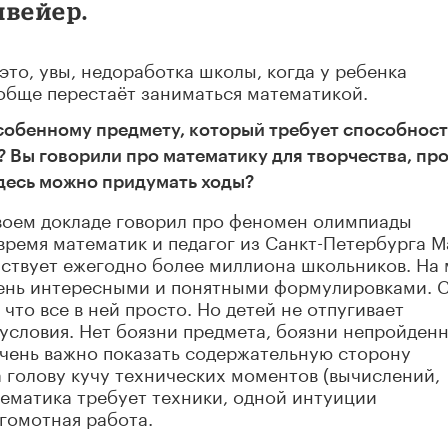
нвейер.
 это, увы, недоработка школы, когда у ребенка
ообще перестаёт заниматься математикой.
особенному предмету, который требует способност
 Вы говорили про математику для творчества, пр
десь можно придумать ходы?
своем докладе говорил про феномен олимпиады
 время математик и педагог из Санкт-Петербурга М
аствует ежегодно более миллиона школьников. На
очень интересными и понятными формулировками. 
что все в ней просто. Но детей не отпугивает
условия. Нет боязни предмета, боязни непройден
очень важно показать содержательную сторону
а голову кучу технических моментов (вычислений,
тематика требует техники, одной интуиции
ягомотная работа.