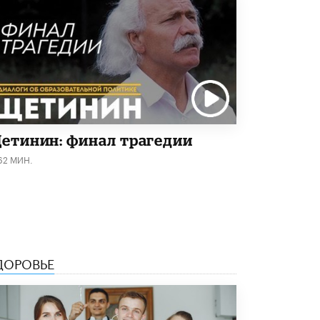
5 ИЮНЯ /
ЧТО ПРОИСХОДИТ?
«Евгений Онегин» станет обязательным
для повторения в 10–11-х классах
4 ИЮНЯ /
КАЧЕСТВО ОБРАЗОВАНИЯ
В Общественной палате предложили
шить школьную форму с учетом
национальных традиций регионов
4 ИЮНЯ /
ШКОЛЬНИКИ
етинин: финал трагедии
В Госдуме предложили ввести онлайн-
62 МИН.
формат для апелляций ЕГЭ
3 ИЮНЯ /
ЕГЭ И ОГЭ
​Яндекс выпустил бесплатный курс по
защите от ИИ-мошенничества
2 ИЮНЯ /
BIG DATA
ДОРОВЬЕ
В России начнут применять новые
подходы к разрешению конфликтов в
школах
2 ИЮНЯ /
ПОДРОСТКИ