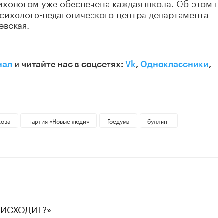
ихологом уже обеспечена каждая школа. Об этом 
психолого-педагогического центра департамента
евская.
нал
и читайте нас в соцсетях:
Vk
,
Одноклассники
,
кова
партия «Новые люди»
Госдума
буллинг
ОИСХОДИТ?»