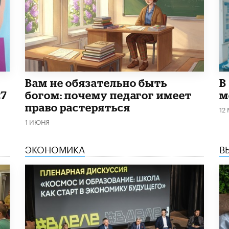
​Вам не обязательно быть
В
27
богом: почему педагог имеет
м
право растеряться
12
1 ИЮНЯ
ЭКОНОМИКА
В