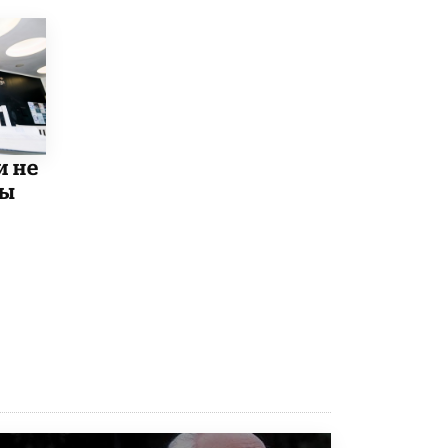
Рособрнадзор ответил на жалобы
школьников на ошибки в ЕГЭ по
русскому
8 ИЮНЯ /
ЕГЭ И ОГЭ
Школа «СКОЛКА» и Госкорпорация
«Росатом» подписали соглашение о
сотрудничестве
и не
8 ИЮНЯ /
ОБРАЗОВАТЕЛЬНАЯ ПОЛИТИКА
мы
Депутаты призвали не отклонять
дипломы только из-за не пройденного
антиплагиата
5 ИЮНЯ /
ЧТО ПРОИСХОДИТ?
Минпросвещения просят добавить в
школьные учебники примеры женщин-
инженеров
5 ИЮНЯ /
УЧЕБНИКИ
Уличенный в списывании школьник
вернул себе призовое место на
олимпиаде через суд