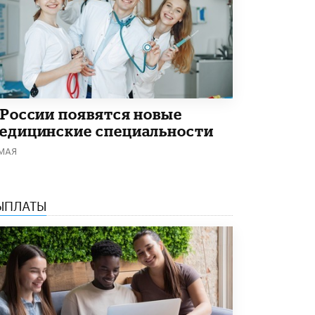
Академик РАН предупредил, что
ChatGPT отучит школьников думать
1 ИЮНЯ /
ШКОЛЬНИКИ
 России появятся новые
едицинские специальности
 МАЯ
ЫПЛАТЫ