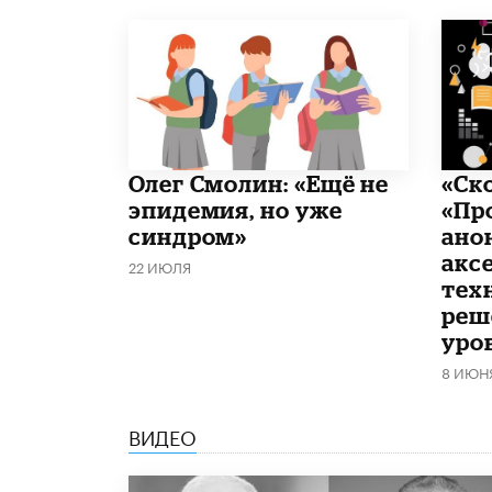
​Олег Смолин: «Ещё не
«Ск
эпидемия, но уже
«Пр
синдром»
ано
акс
22 ИЮЛЯ
тех
реш
уро
8 ИЮН
ВИДЕО