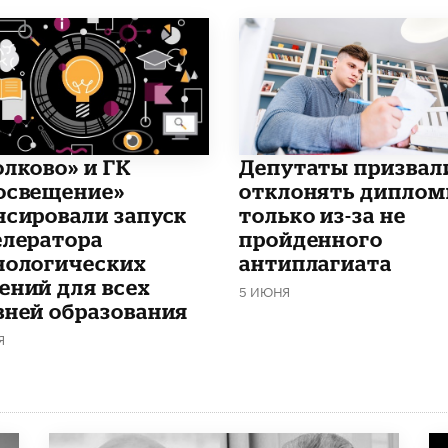
олково» и ГК
Депутаты призвал
освещение»
отклонять дипло
нсировали запуск
только из-за не
елератора
пройденного
нологических
антиплагиата
ений для всех
5 ИЮНЯ
вней образования
Я