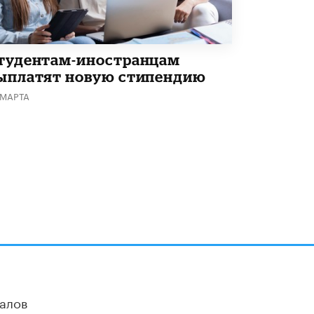
тудентам-иностранцам
ыплатят новую стипендию
 МАРТА
алов