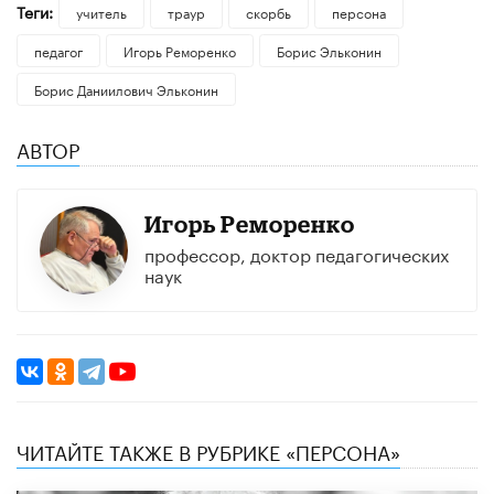
Теги:
учитель
траур
скорбь
персона
педагог
Игорь Реморенко
Борис Эльконин
Борис Даниилович Эльконин
АВТОР
Игорь Реморенко
профессор, доктор педагогических
наук
ЧИТАЙТЕ ТАКЖЕ В РУБРИКЕ «ПЕРСОНА»