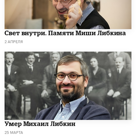
​Свет внутри. Памяти Миши Либкина
2 АПРЕЛЯ
​Умер Михаил Либкин
25 МАРТА